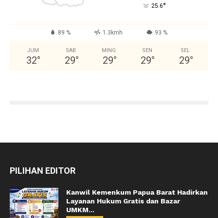
°
25.6
89 %
1.3kmh
93 %
JUM
SAB
MING
SEN
SEL
32
°
29
°
29
°
29
°
29
°
PILIHAN EDITOR
Kanwil Kemenkum Papua Barat Hadirkan
Layanan Hukum Gratis dan Bazar
UMKM...