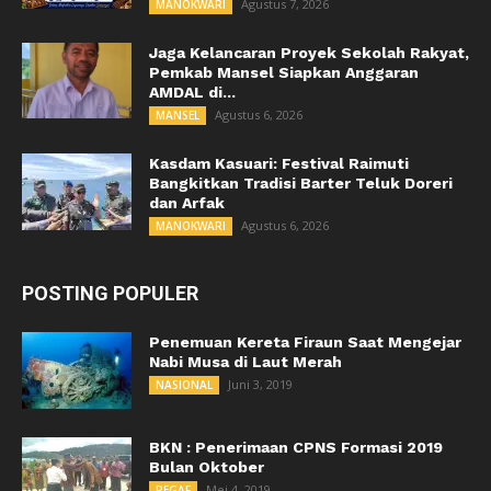
Agustus 7, 2026
MANOKWARI
Jaga Kelancaran Proyek Sekolah Rakyat,
Pemkab Mansel Siapkan Anggaran
AMDAL di...
Agustus 6, 2026
MANSEL
Kasdam Kasuari: Festival Raimuti
Bangkitkan Tradisi Barter Teluk Doreri
dan Arfak
Agustus 6, 2026
MANOKWARI
POSTING POPULER
Penemuan Kereta Firaun Saat Mengejar
Nabi Musa di Laut Merah
Juni 3, 2019
NASIONAL
BKN : Penerimaan CPNS Formasi 2019
Bulan Oktober
Mei 4, 2019
PEGAF