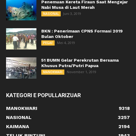
Penemuan Kereta Firaun Saat Mengejar
Nabi Musa di Laut Merah
Juni 3, 2019
NASIONAL
BKN : Penerimaan CPNS Formasi 2019
Bulan Oktober
Mei 4, 2019
PEGAF
51 BUMN Gelar Perekrutan Bersama
Khusus Putra/Putri Papua
November 1, 2019
MANOKWARI
KATEGORI E POPULLARIZUAR
MANOKWARI
9318
NASIONAL
3257
KAIMANA
2194
TELUK BINTUNI
1943