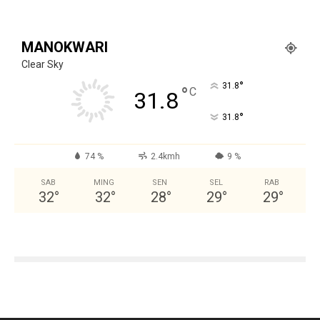
MANOKWARI
Clear Sky
°
31.8
°
C
31.8
°
31.8
74 %
2.4kmh
9 %
SAB
MING
SEN
SEL
RAB
32
°
32
°
28
°
29
°
29
°