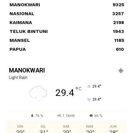
MANOKWARI
9325
NASIONAL
3257
KAIMANA
2198
TELUK BINTUNI
1943
MANSEL
1185
PAPUA
610
MANOKWARI
Light Rain
°
29.4
°
C
29.4
°
29.4
76 %
1.1kmh
66 %
SEN
SEL
RAB
KAM
JUM
29
°
31
°
29
°
29
°
28
°