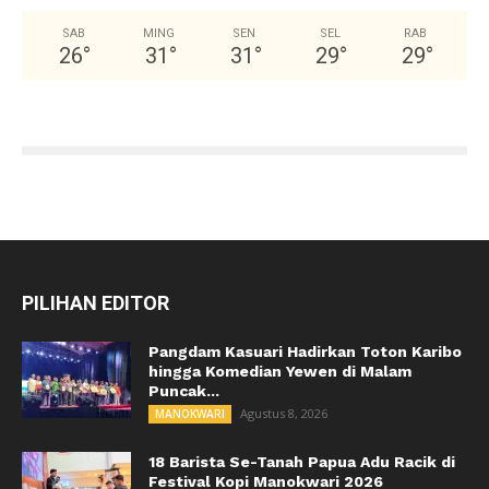
SAB
MING
SEN
SEL
RAB
26
°
31
°
31
°
29
°
29
°
PILIHAN EDITOR
Pangdam Kasuari Hadirkan Toton Karibo
hingga Komedian Yewen di Malam
Puncak...
Agustus 8, 2026
MANOKWARI
18 Barista Se-Tanah Papua Adu Racik di
Festival Kopi Manokwari 2026