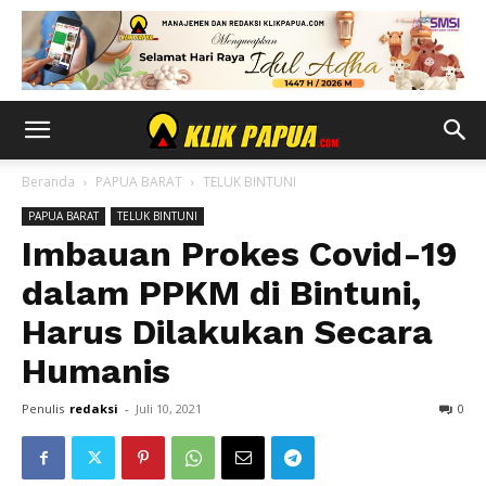
Beranda
PAPUA BARAT
TELUK BINTUNI
PAPUA BARAT
TELUK BINTUNI
Imbauan Prokes Covid-19
dalam PPKM di Bintuni,
Harus Dilakukan Secara
Humanis
Penulis
redaksi
-
Juli 10, 2021
0