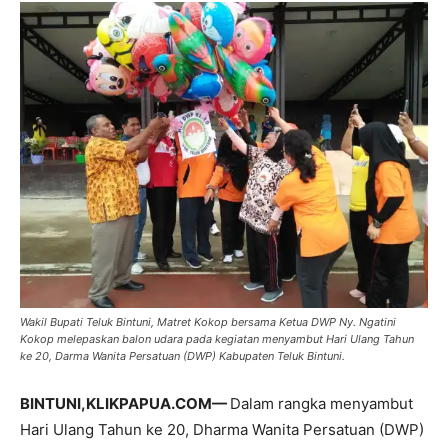
Wakil Bupati Teluk Bintuni, Matret Kokop bersama Ketua DWP Ny. Ngatini
Kokop melepaskan balon udara pada kegiatan menyambut Hari Ulang Tahun
ke 20, Darma Wanita Persatuan (DWP) Kabupaten Teluk Bintuni.
BINTUNI,KLIKPAPUA.COM—
Dalam rangka menyambut
Hari Ulang Tahun ke 20, Dharma Wanita Persatuan (DWP)