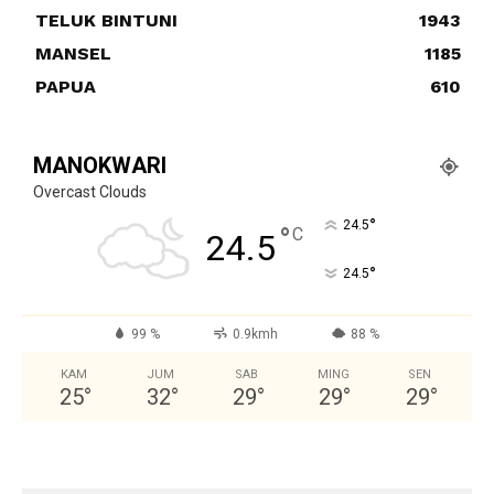
TELUK BINTUNI
1943
MANSEL
1185
PAPUA
610
MANOKWARI
Overcast Clouds
°
24.5
°
C
24.5
°
24.5
99 %
0.9kmh
88 %
KAM
JUM
SAB
MING
SEN
25
°
32
°
29
°
29
°
29
°