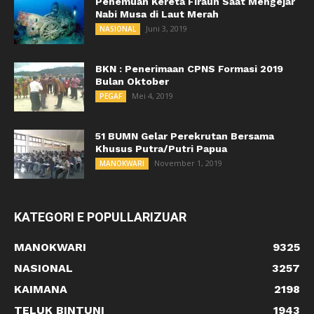
Penemuan Kereta Firaun Saat Mengejar
Nabi Musa di Laut Merah
Juni 3, 2019
NASIONAL
BKN : Penerimaan CPNS Formasi 2019
Bulan Oktober
Mei 4, 2019
PEGAF
51 BUMN Gelar Perekrutan Bersama
Khusus Putra/Putri Papua
November 1, 2019
MANOKWARI
KATEGORI E POPULLARIZUAR
MANOKWARI
9325
NASIONAL
3257
KAIMANA
2198
TELUK BINTUNI
1943