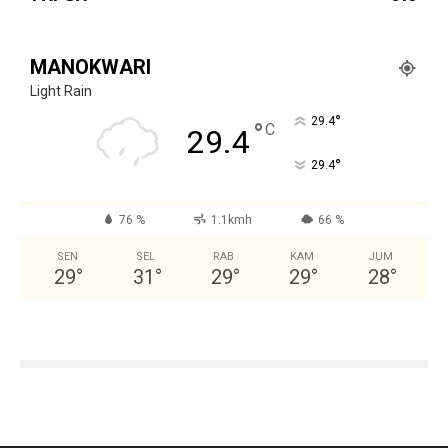
MANOKWARI
Light Rain
°
29.4
°
C
29.4
°
29.4
76 %
1.1kmh
66 %
SEN
SEL
RAB
KAM
JUM
29
°
31
°
29
°
29
°
28
°