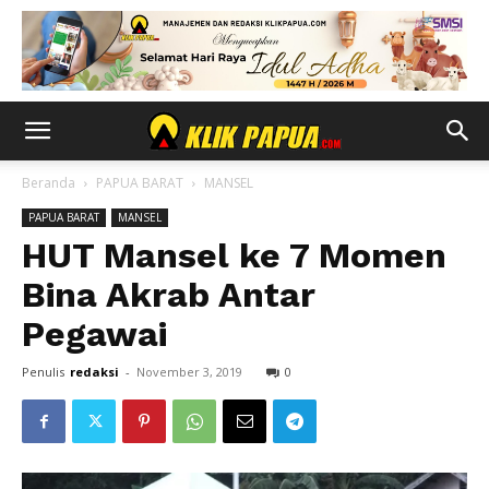
Beranda
PAPUA BARAT
MANSEL
PAPUA BARAT
MANSEL
HUT Mansel ke 7 Momen
Bina Akrab Antar
Pegawai
Penulis
redaksi
-
November 3, 2019
0