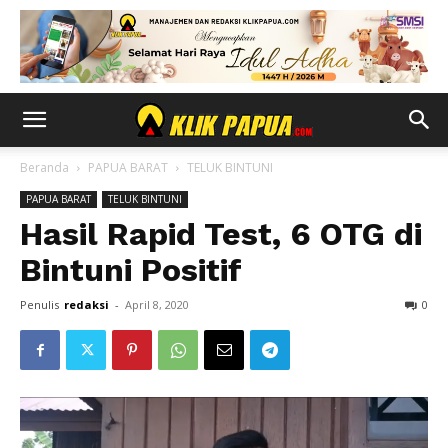
Beranda
PAPUA BARAT
TELUK BINTUNI
PAPUA BARAT
TELUK BINTUNI
Hasil Rapid Test, 6 OTG di
Bintuni Positif
Penulis
redaksi
-
April 8, 2020
0