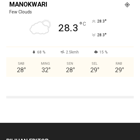
MANOKWARI
Few Clouds
°
28.3
°
C
28.3
°
28.3
68 %
2.5kmh
15 %
SAB
MING
SEN
SEL
RAB
28
°
32
°
28
°
29
°
29
°