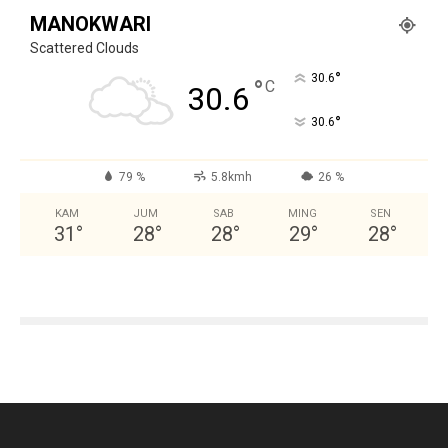
MANOKWARI
Scattered Clouds
°
30.6
°
C
30.6
°
30.6
79 %
5.8kmh
26 %
KAM
JUM
SAB
MING
SEN
31
°
28
°
28
°
29
°
28
°