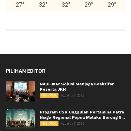
27
°
32
°
32
°
29
°
29
°
PILIHAN EDITOR
NADI JKN: Solusi Menjaga Keaktifan
Peserta JKN
Agustus 7, 2026
NASIONAL
Program CSR Unggulan Pertamina Patra
Niaga Regional Papua Maluku Borong 5...
Agustus 7, 2026
NASIONAL