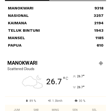
MANOKWARI
9318
NASIONAL
3257
KAIMANA
2194
TELUK BINTUNI
1943
MANSEL
1185
PAPUA
610
MANOKWARI
Scattered Clouds
°
26.7
°
C
26.7
°
26.7
89 %
1.3kmh
30 %
JUM
SAB
MING
SEN
SEL