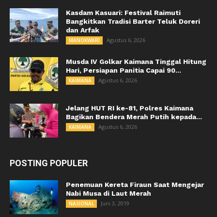
Kasdam Kasuari: Festival Raimuti
Bangkitkan Tradisi Barter Teluk Doreri
dan Arfak
Agustus 6, 2026
MANOKWARI
Musda IV Golkar Kaimana Tinggal Hitung
Hari, Persiapan Panitia Capai 90...
Agustus 6, 2026
KAIMANA
Jelang HUT RI ke-81, Polres Kaimana
Bagikan Bendera Merah Putih kepada...
Agustus 6, 2026
KAIMANA
POSTING POPULER
Penemuan Kereta Firaun Saat Mengejar
Nabi Musa di Laut Merah
Juni 3, 2019
NASIONAL