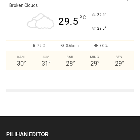
Broken Clouds
°
29.5
°
C
29.5
°
29.5
79 %
3.6kmh
83 %
KAM
JUM
SAB
MING
SEN
30
°
31
°
28
°
29
°
29
°
PILIHAN EDITOR