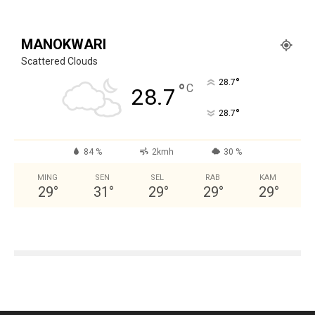
MANOKWARI
Scattered Clouds
°
28.7
°
C
28.7
°
28.7
84 %
2kmh
30 %
MING
SEN
SEL
RAB
KAM
29
°
31
°
29
°
29
°
29
°