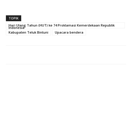
TOPIK
Hari Ulang Tahun (HUT) ke 74 Proklamasi Kemerdekaan Republik
Indonesia
Kabupaten Teluk Bintuni
Upacara bendera