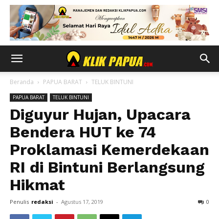
Beranda
PAPUA BARAT
TELUK BINTUNI
PAPUA BARAT
TELUK BINTUNI
Diguyur Hujan, Upacara
Bendera HUT ke 74
Proklamasi Kemerdekaan
RI di Bintuni Berlangsung
Hikmat
Penulis
redaksi
-
Agustus 17, 2019
0