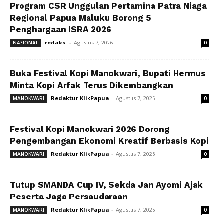
Program CSR Unggulan Pertamina Patra Niaga
Regional Papua Maluku Borong 5
Penghargaan ISRA 2026
redaksi
-
Agustus 7, 2026
NASIONAL
0
Buka Festival Kopi Manokwari, Bupati Hermus
Minta Kopi Arfak Terus Dikembangkan
Redaktur KlikPapua
-
Agustus 7, 2026
MANOKWARI
0
Festival Kopi Manokwari 2026 Dorong
Pengembangan Ekonomi Kreatif Berbasis Kopi
Redaktur KlikPapua
-
Agustus 7, 2026
MANOKWARI
0
Tutup SMANDA Cup IV, Sekda Jan Ayomi Ajak
Peserta Jaga Persaudaraan
Redaktur KlikPapua
-
Agustus 7, 2026
MANOKWARI
0