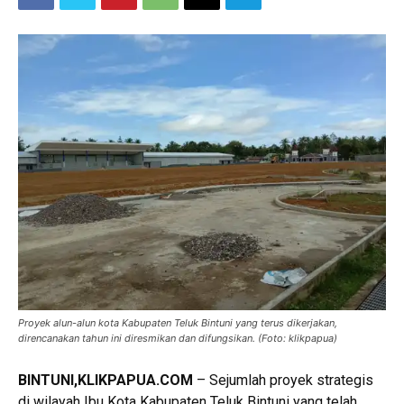
Proyek alun-alun kota Kabupaten Teluk Bintuni yang terus dikerjakan,
direncanakan tahun ini diresmikan dan difungsikan. (Foto: klikpapua)
BINTUNI,KLIKPAPUA.COM
– Sejumlah proyek strategis
di wilayah Ibu Kota Kabupaten Teluk Bintuni yang telah