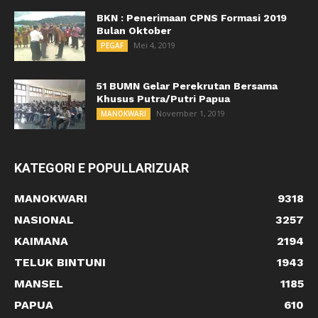
BKN : Penerimaan CPNS Formasi 2019
Bulan Oktober
Mei 4, 2019
PEGAF
51 BUMN Gelar Perekrutan Bersama
Khusus Putra/Putri Papua
November 1, 2019
MANOKWARI
KATEGORI E POPULLARIZUAR
MANOKWARI
9318
NASIONAL
3257
KAIMANA
2194
TELUK BINTUNI
1943
MANSEL
1185
PAPUA
610