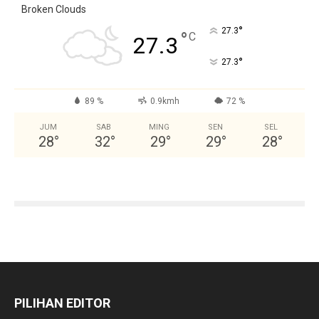
Broken Clouds
°
27.3
°
C
27.3
°
27.3
89 %
0.9kmh
72 %
JUM
SAB
MING
SEN
SEL
28
°
32
°
29
°
29
°
28
°
PILIHAN EDITOR