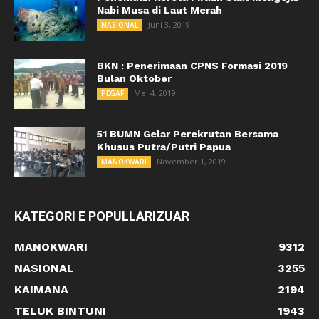
Nabi Musa di Laut Merah
Juni 3, 2019
NASIONAL
BKN : Penerimaan CPNS Formasi 2019
Bulan Oktober
Mei 4, 2019
PEGAF
51 BUMN Gelar Perekrutan Bersama
Khusus Putra/Putri Papua
November 1, 2019
MANOKWARI
KATEGORI E POPULLARIZUAR
MANOKWARI
9312
NASIONAL
3255
KAIMANA
2194
TELUK BINTUNI
1943