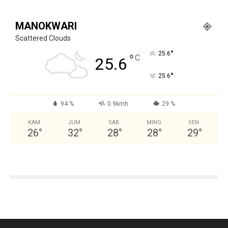
MANOKWARI
Scattered Clouds
°
25.6
°
C
25.6
°
25.6
94 %
0.9kmh
29 %
KAM
JUM
SAB
MING
SEN
26
°
32
°
28
°
28
°
29
°