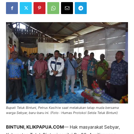
Bupati Teluk Bintuni, Petrus Kasihiw saat melakukan tatap muda bersama
warga Sebyar, baru-baru ini. (Foto : Humas Protokol Setda Teluk Bintuni)
BINTUNI
, KLIKPAPUA.COM
— Hak masyarakat Sebyar,