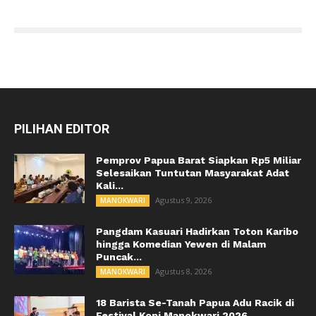
PILIHAN EDITOR
Pemprov Papua Barat Siapkan Rp5 Miliar
Selesaikan Tuntutan Masyarakat Adat
Kali...
Agustus 9, 2026
MANOKWARI
Pangdam Kasuari Hadirkan Toton Karibo
hingga Komedian Yewen di Malam
Puncak...
Agustus 8, 2026
MANOKWARI
18 Barista Se-Tanah Papua Adu Racik di
Festival Kopi Manokwari 2026