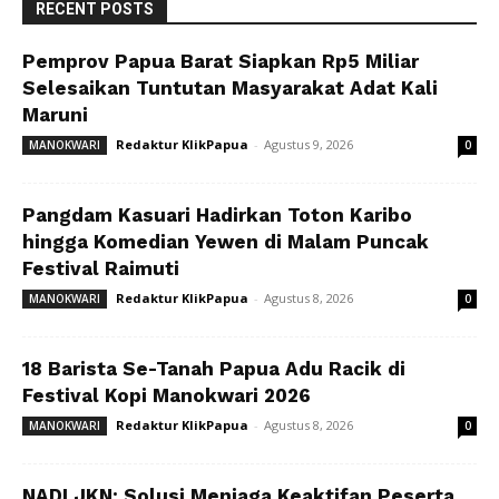
RECENT POSTS
Pemprov Papua Barat Siapkan Rp5 Miliar
Selesaikan Tuntutan Masyarakat Adat Kali
Maruni
Redaktur KlikPapua
-
Agustus 9, 2026
MANOKWARI
0
Pangdam Kasuari Hadirkan Toton Karibo
hingga Komedian Yewen di Malam Puncak
Festival Raimuti
Redaktur KlikPapua
-
Agustus 8, 2026
MANOKWARI
0
18 Barista Se-Tanah Papua Adu Racik di
Festival Kopi Manokwari 2026
Redaktur KlikPapua
-
Agustus 8, 2026
MANOKWARI
0
NADI JKN: Solusi Menjaga Keaktifan Peserta