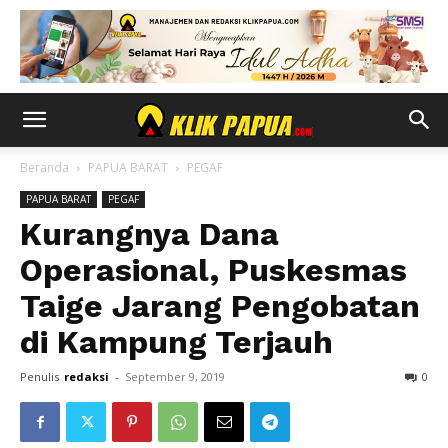
Beranda
PAPUA BARAT
PEGAF
PAPUA BARAT
PEGAF
Kurangnya Dana
Operasional, Puskesmas
Taige Jarang Pengobatan
di Kampung Terjauh
Penulis
redaksi
-
September 9, 2019
0