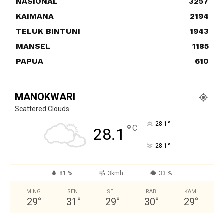
NASIONAL
3257
KAIMANA
2194
TELUK BINTUNI
1943
MANSEL
1185
PAPUA
610
MANOKWARI
Scattered Clouds
°
28.1
°
C
28.1
°
28.1
81 %
3kmh
33 %
MING
SEN
SEL
RAB
KAM
29
°
31
°
29
°
30
°
29
°