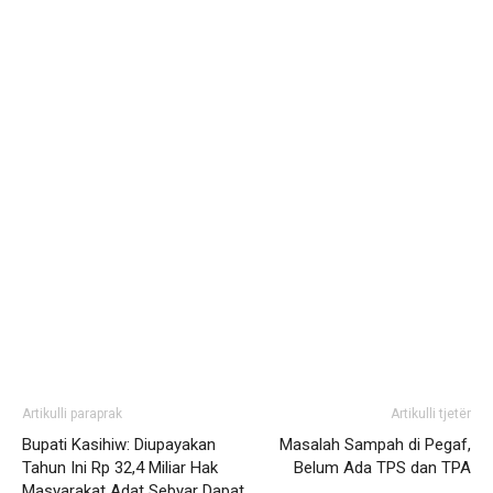
Artikulli paraprak
Artikulli tjetër
Bupati Kasihiw: Diupayakan
Masalah Sampah di Pegaf,
Tahun Ini Rp 32,4 Miliar Hak
Belum Ada TPS dan TPA
Masyarakat Adat Sebyar Dapat