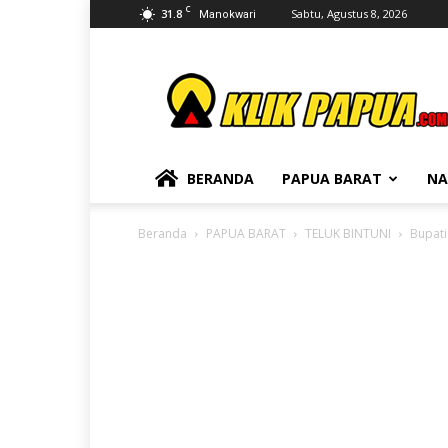
C
31.8
Sabtu, Agustus 8, 2026
Manokwari
KLIKPAPUA
BERANDA
PAPUA BARAT
NA
Beranda
PAPUA BARAT
TELUK BINTUNI
Bupati