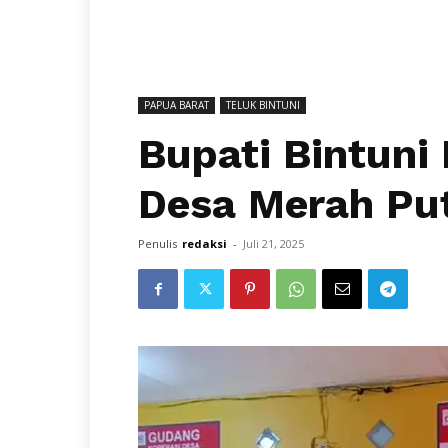
PAPUA BARAT
TELUK BINTUNI
Bupati Bintuni
Desa Merah Put
Penulis
redaksi
-
Juli 21, 2025