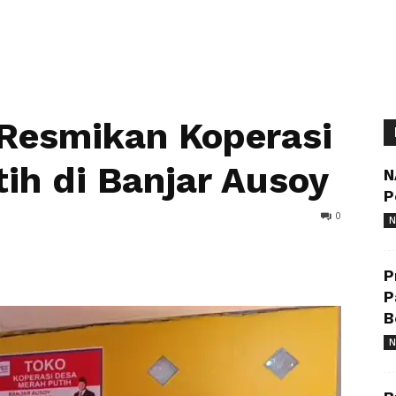
 Resmikan Koperasi
ih di Banjar Ausoy
N
P
0
N
P
P
B
N