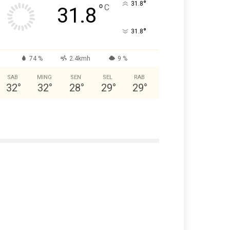
°
31.8
°
C
31.8
°
31.8
74 %
2.4kmh
9 %
SAB
MING
SEN
SEL
RAB
32
°
32
°
28
°
29
°
29
°