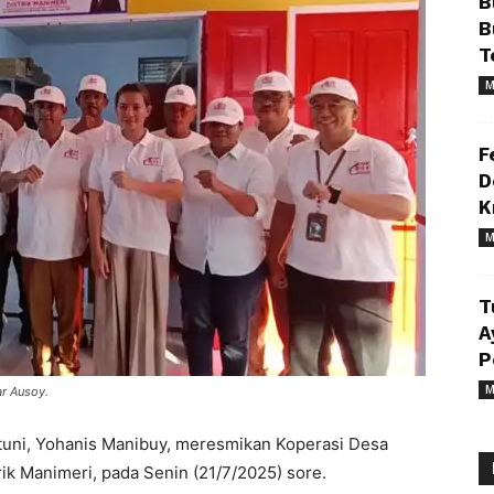
B
B
T
M
F
D
K
M
T
A
P
M
ar Ausoy.
uni, Yohanis Manibuy, meresmikan Koperasi Desa
ik Manimeri, pada Senin (21/7/2025) sore.