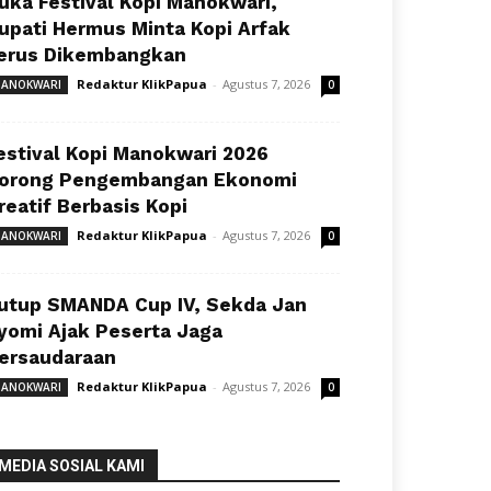
uka Festival Kopi Manokwari,
upati Hermus Minta Kopi Arfak
erus Dikembangkan
Redaktur KlikPapua
-
Agustus 7, 2026
ANOKWARI
0
estival Kopi Manokwari 2026
orong Pengembangan Ekonomi
reatif Berbasis Kopi
Redaktur KlikPapua
-
Agustus 7, 2026
ANOKWARI
0
utup SMANDA Cup IV, Sekda Jan
yomi Ajak Peserta Jaga
ersaudaraan
Redaktur KlikPapua
-
Agustus 7, 2026
ANOKWARI
0
MEDIA SOSIAL KAMI