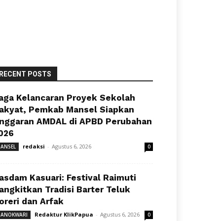
RECENT POSTS
aga Kelancaran Proyek Sekolah
akyat, Pemkab Mansel Siapkan
nggaran AMDAL di APBD Perubahan
026
redaksi
-
Agustus 6, 2026
ANSEL
0
asdam Kasuari: Festival Raimuti
angkitkan Tradisi Barter Teluk
oreri dan Arfak
Redaktur KlikPapua
-
Agustus 6, 2026
ANOKWARI
0