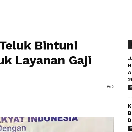
Teluk Bintuni
k Layanan Gaji
J
R
A
2
0
M
K
B
D
M