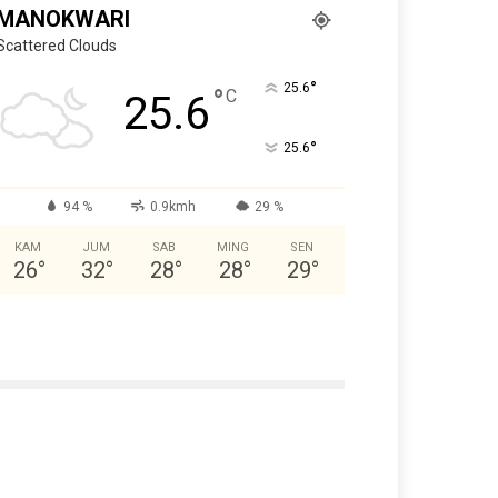
MANOKWARI
Scattered Clouds
°
25.6
°
C
25.6
°
25.6
94 %
0.9kmh
29 %
KAM
JUM
SAB
MING
SEN
26
°
32
°
28
°
28
°
29
°