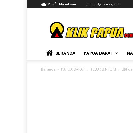
C
25.6
Jumat, Agustus 7, 2026
Manokwari
KLIKPAPUA
BERANDA
PAPUA BARAT
NA
Beranda
PAPUA BARAT
TELUK BINTUNI
BRI da