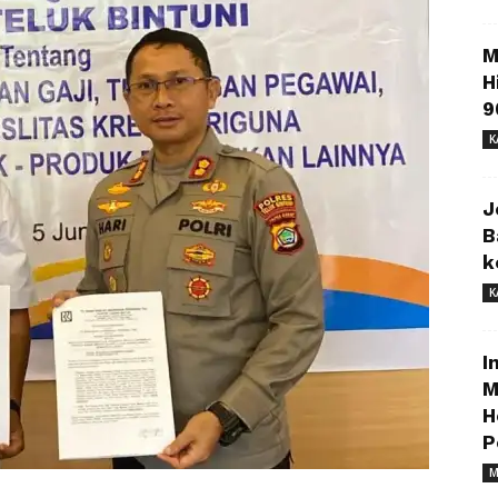
M
H
9
K
J
B
k
K
I
M
H
P
M