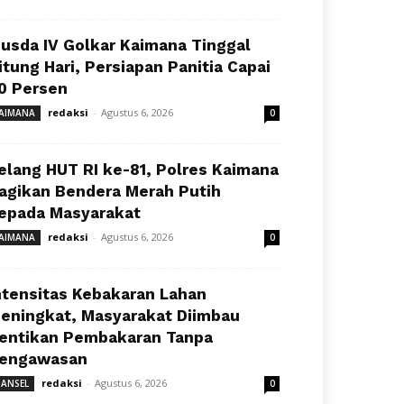
usda IV Golkar Kaimana Tinggal
itung Hari, Persiapan Panitia Capai
0 Persen
redaksi
-
Agustus 6, 2026
AIMANA
0
elang HUT RI ke-81, Polres Kaimana
agikan Bendera Merah Putih
epada Masyarakat
redaksi
-
Agustus 6, 2026
AIMANA
0
ntensitas Kebakaran Lahan
eningkat, Masyarakat Diimbau
entikan Pembakaran Tanpa
engawasan
redaksi
-
Agustus 6, 2026
ANSEL
0