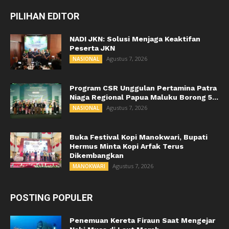
PILIHAN EDITOR
NADI JKN: Solusi Menjaga Keaktifan
Peserta JKN
Agustus 7, 2026
NASIONAL
Program CSR Unggulan Pertamina Patra
Niaga Regional Papua Maluku Borong 5...
Agustus 7, 2026
NASIONAL
Buka Festival Kopi Manokwari, Bupati
Hermus Minta Kopi Arfak Terus
Dikembangkan
Agustus 7, 2026
MANOKWARI
POSTING POPULER
Penemuan Kereta Firaun Saat Mengejar