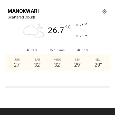
MANOKWARI
Scattered Clouds
°
26.7
°
C
26.7
°
26.7
89 %
1.3kmh
30 %
JUM
SAB
MING
SEN
SEL
27
°
32
°
32
°
29
°
29
°