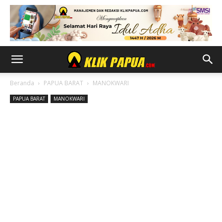
Beranda
PAPUA BARAT
MANOKWARI
PAPUA BARAT
MANOKWARI