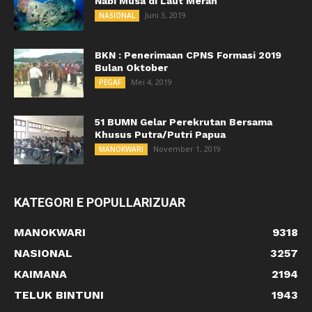
Nabi Musa di Laut Merah
Juni 3, 2019
NASIONAL
BKN : Penerimaan CPNS Formasi 2019
Bulan Oktober
Mei 4, 2019
PEGAF
51 BUMN Gelar Perekrutan Bersama
Khusus Putra/Putri Papua
November 1, 2019
MANOKWARI
KATEGORI E POPULLARIZUAR
MANOKWARI
9318
NASIONAL
3257
KAIMANA
2194
TELUK BINTUNI
1943