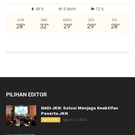
89 %
0.9kmh
72 %
JUM
SAB
MING
SEN
SEL
28
°
32
°
29
°
29
°
28
°
PILIHAN EDITOR
NADI JKN: Solusi Menjaga Keaktifan
Peserta JKN
Agustus 7, 2026
NASIONAL