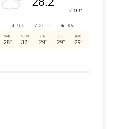
28.2
°
28.2
81 %
2.1kmh
15 %
SAB
MING
SEN
SEL
RAB
28
°
32
°
29
°
29
°
29
°