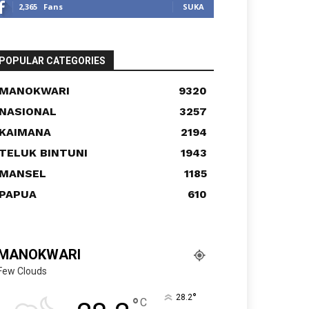
2,365
Fans
SUKA
POPULAR CATEGORIES
MANOKWARI
9320
NASIONAL
3257
KAIMANA
2194
TELUK BINTUNI
1943
MANSEL
1185
PAPUA
610
MANOKWARI
Few Clouds
°
28.2
°
C