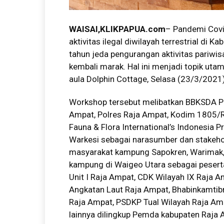
WAISAI,KLIKPAPUA.com
– Pandemi Covi
aktivitas ilegal diwilayah terrestrial di
tahun jeda pengurangan aktivitas pariwi
kembali marak. Hal ini menjadi topik ut
aula Dolphin Cottage, Selasa (23/3/2021)
Workshop tersebut melibatkan BBKSDA Pa
Ampat, Polres Raja Ampat, Kodim 1805/R
Fauna & Flora International’s Indonesi
Warkesi sebagai narasumber dan stakeho
masyarakat kampung Sapokren, Warimak, 
kampung di Waigeo Utara sebagai peser
Unit I Raja Ampat, CDK Wilayah IX Raja 
Angkatan Laut Raja Ampat, Bhabinkamti
Raja Ampat, PSDKP Tual Wilayah Raja Amp
lainnya dilingkup Pemda kabupaten Raja 