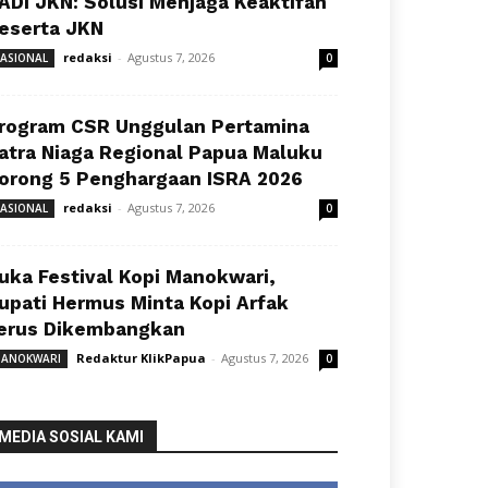
ADI JKN: Solusi Menjaga Keaktifan
eserta JKN
redaksi
-
Agustus 7, 2026
ASIONAL
0
rogram CSR Unggulan Pertamina
atra Niaga Regional Papua Maluku
orong 5 Penghargaan ISRA 2026
redaksi
-
Agustus 7, 2026
ASIONAL
0
uka Festival Kopi Manokwari,
upati Hermus Minta Kopi Arfak
erus Dikembangkan
Redaktur KlikPapua
-
Agustus 7, 2026
ANOKWARI
0
MEDIA SOSIAL KAMI