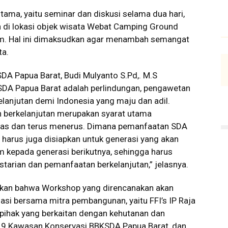
tama, yaitu seminar dan diskusi selama dua hari,
an di lokasi objek wisata Webat Camping Ground
am. Hal ini dimaksudkan agar menambah semangat
ta.
DA Papua Barat, Budi Mulyanto S.Pd,. M.S
DA Papua Barat adalah perlindungan, pengawetan
elanjutan demi Indonesia yang maju dan adil.
 berkelanjutan merupakan syarat utama
tas dan terus menerus. Dimana pemanfaatan SDA
 harus juga disiapkan untuk generasi yang akan
 kepada generasi berikutnya, sehingga harus
tarian dan pemanfaatan berkelanjutan,” jelasnya.
askan bahwa Workshop yang direncanakan akan
siasi bersama mitra pembangunan, yaitu FFI’s IP Raja
pihak yang berkaitan dengan kehutanan dan
da 9 Kawasan Konservasi BBKSDA Papua Barat, dan