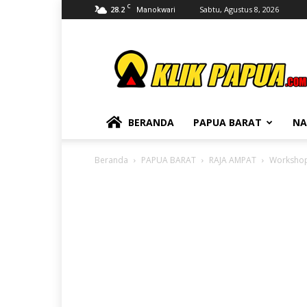
C
28.2
Sabtu, Agustus 8, 2026
Manokwari
KLIKPAPUA
BERANDA
PAPUA BARAT
NA
Beranda
PAPUA BARAT
RAJA AMPAT
Workshop