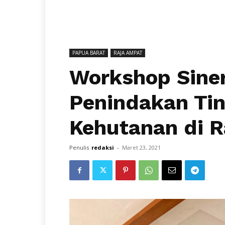
PAPUA BARAT
RAJA AMPAT
Workshop Sine
Penindakan Ti
Kehutanan di 
Penulis
redaksi
-
Maret 23, 2021