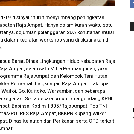
d-19 disinyalir turut menyumbang peningkatan
 Kabupaten Raja Ampat. Hanya dalam kurun waktu satu
satanya, sejumlah pelanggaran SDA kehutanan mulai
ama dalam kegiatan workshop yang dilaksanakan di
.
pua Barat, Dinas Lingkungan Hidup Kabupaten Raja
aja Ampat, salah satu Mitra Pembangunan, yakni
a Programme Raja Ampat dan Kelompok Tani Hutan
lder Pemerhati Lingkungan Raja Ampat. Tak lupa
Waifoi, Go, Kalitoko, Warsambin, dan beberapa
ta kegiatan. Serta secara umum, mengundang KPHL
Ampat, Babinsa, Kodim 1805/Raja Ampat, Pos TNI
bmas-POLRES Raja Ampat, BKKPN Kupang Wilker
at, Dinas Kelautan dan Perikanan serta OPD terkait
Ampat.