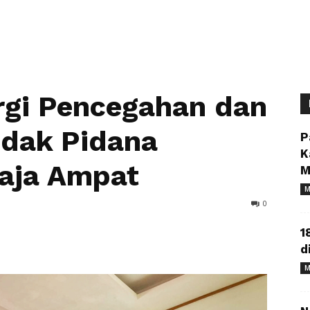
rgi Pencegahan dan
ndak Pidana
P
K
Raja Ampat
M
M
0
1
d
M