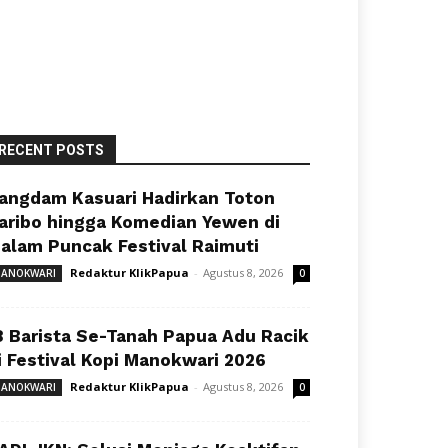
RECENT POSTS
angdam Kasuari Hadirkan Toton
aribo hingga Komedian Yewen di
alam Puncak Festival Raimuti
Redaktur KlikPapua
-
Agustus 8, 2026
ANOKWARI
0
8 Barista Se-Tanah Papua Adu Racik
i Festival Kopi Manokwari 2026
Redaktur KlikPapua
-
Agustus 8, 2026
ANOKWARI
0