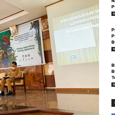
N
P
N
P
P
B
N
B
B
T
M