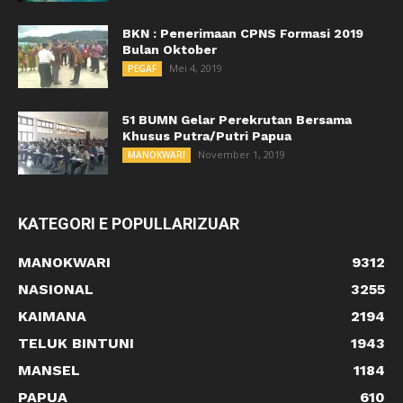
BKN : Penerimaan CPNS Formasi 2019
Bulan Oktober
Mei 4, 2019
PEGAF
51 BUMN Gelar Perekrutan Bersama
Khusus Putra/Putri Papua
November 1, 2019
MANOKWARI
KATEGORI E POPULLARIZUAR
MANOKWARI
9312
NASIONAL
3255
KAIMANA
2194
TELUK BINTUNI
1943
MANSEL
1184
PAPUA
610