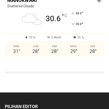
MANOKWARI
Scattered Clouds
°
30.6
°
C
30.6
°
30.6
79 %
5.8kmh
26 %
KAM
JUM
SAB
MING
SEN
31
°
28
°
28
°
29
°
28
°
PILIHAN EDITOR