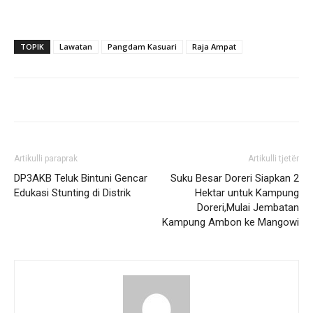
TOPIK
Lawatan
Pangdam Kasuari
Raja Ampat
Artikulli paraprak
Artikulli tjetër
DP3AKB Teluk Bintuni Gencar
Suku Besar Doreri Siapkan 2
Edukasi Stunting di Distrik
Hektar untuk Kampung
Doreri,Mulai Jembatan
Kampung Ambon ke Mangowi