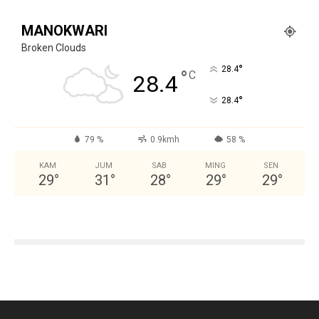
MANOKWARI
Broken Clouds
°
28.4
°
C
28.4
°
28.4
79 %
0.9kmh
58 %
KAM
JUM
SAB
MING
SEN
29
°
31
°
28
°
29
°
29
°