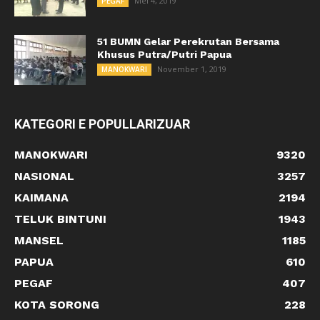
Mei 4, 2019
PEGAF
51 BUMN Gelar Perekrutan Bersama
Khusus Putra/Putri Papua
November 1, 2019
MANOKWARI
KATEGORI E POPULLARIZUAR
MANOKWARI
9320
NASIONAL
3257
KAIMANA
2194
TELUK BINTUNI
1943
MANSEL
1185
PAPUA
610
PEGAF
407
KOTA SORONG
228