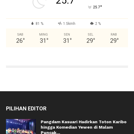
25.7
°
25.7
81 %
1.5kmh
2 %
SAB
MING
SEN
SEL
RAB
26
°
31
°
31
°
29
°
29
°
PILIHAN EDITOR
Pangdam Kasuari Hadirkan Toton Karibo
hingga Komedian Yewen di Malam
Puncak...