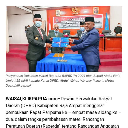
Penyerahan Dokumen Materi Raperda RAPBD TA 2021 oleh Bupati Abdul Faris
Umlati,SE (kiri) kepada Ketua DPRD, Abdul Wahab Warwey (kanan). (Foto:
David/klikpapua)
WAISAI,KLIKPAPUA.com
–Dewan Perwakilan Rakyat
Daerah (DPRD) Kabupaten Raja Ampat menggelar
pembukaan Rapat Paripurna ke – empat masa sidang ke –
dua, dalam rangka pembahasan materi Rancangan
Peraturan Daerah (Raperda) tentang Rancangan Anggaran