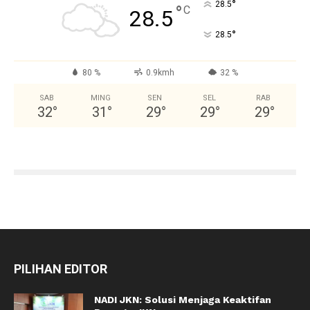
°
28.5
°
C
28.5
°
28.5
80 %
0.9kmh
32 %
SAB
MING
SEN
SEL
RAB
32
°
31
°
29
°
29
°
29
°
PILIHAN EDITOR
NADI JKN: Solusi Menjaga Keaktifan