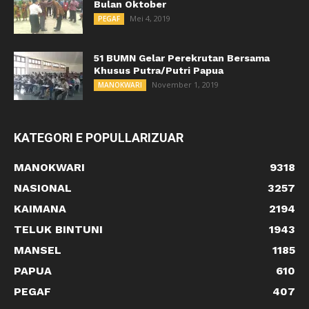
Bulan Oktober
Mei 4, 2019
PEGAF
51 BUMN Gelar Perekrutan Bersama
Khusus Putra/Putri Papua
November 1, 2019
MANOKWARI
KATEGORI E POPULLARIZUAR
MANOKWARI
9318
NASIONAL
3257
KAIMANA
2194
TELUK BINTUNI
1943
MANSEL
1185
PAPUA
610
PEGAF
407