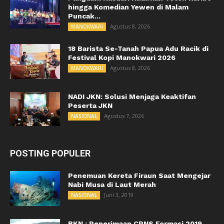
hingga Komedian Yewen di Malam
Puncak...
Agustus 8, 2026
MANOKWARI
18 Barista Se-Tanah Papua Adu Racik di
Festival Kopi Manokwari 2026
Agustus 8, 2026
MANOKWARI
NADI JKN: Solusi Menjaga Keaktifan
Peserta JKN
Agustus 7, 2026
NASIONAL
POSTING POPULER
Penemuan Kereta Firaun Saat Mengejar
Nabi Musa di Laut Merah
Juni 3, 2019
NASIONAL
BKN : Penerimaan CPNS Formasi 2019