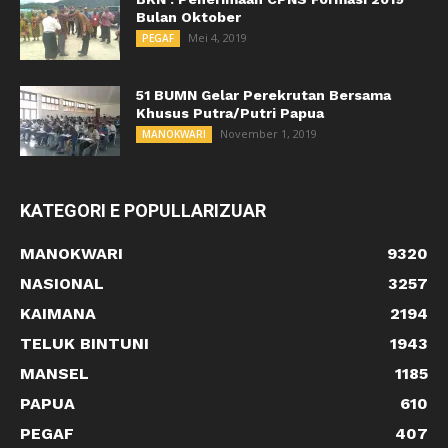
Bulan Oktober
Mei 4, 2019
PEGAF
51 BUMN Gelar Perekrutan Bersama
Khusus Putra/Putri Papua
November 1, 2019
MANOKWARI
KATEGORI E POPULLARIZUAR
MANOKWARI
9320
NASIONAL
3257
KAIMANA
2194
TELUK BINTUNI
1943
MANSEL
1185
PAPUA
610
PEGAF
407