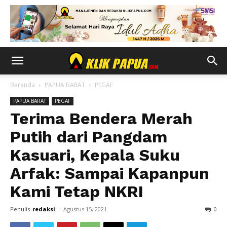
Beranda
PAPUA BARAT
PEGAF
PAPUA BARAT
PEGAF
Terima Bendera Merah
Putih dari Pangdam
Kasuari, Kepala Suku
Arfak: Sampai Kapanpun
Kami Tetap NKRI
Penulis
redaksi
-
Agustus 15, 2021
0