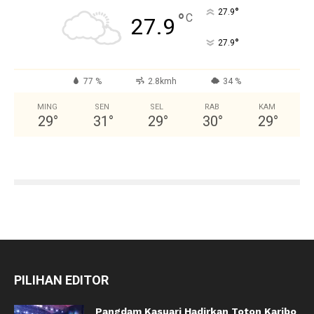
°
27.9
°
C
27.9
°
27.9
77 %
2.8kmh
34 %
MING
SEN
SEL
RAB
KAM
29
°
31
°
29
°
30
°
29
°
PILIHAN EDITOR
Pangdam Kasuari Hadirkan Toton Karibo