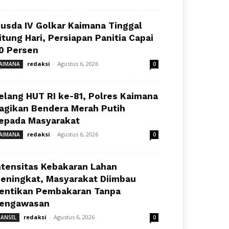
usda IV Golkar Kaimana Tinggal
itung Hari, Persiapan Panitia Capai
0 Persen
redaksi
-
Agustus 6, 2026
AIMANA
0
elang HUT RI ke-81, Polres Kaimana
agikan Bendera Merah Putih
epada Masyarakat
redaksi
-
Agustus 6, 2026
AIMANA
0
ntensitas Kebakaran Lahan
eningkat, Masyarakat Diimbau
entikan Pembakaran Tanpa
engawasan
redaksi
-
Agustus 6, 2026
ANSEL
0