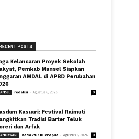
RECENT POSTS
aga Kelancaran Proyek Sekolah
akyat, Pemkab Mansel Siapkan
nggaran AMDAL di APBD Perubahan
026
redaksi
-
Agustus 6, 2026
ANSEL
0
asdam Kasuari: Festival Raimuti
angkitkan Tradisi Barter Teluk
oreri dan Arfak
Redaktur KlikPapua
-
Agustus 6, 2026
ANOKWARI
0