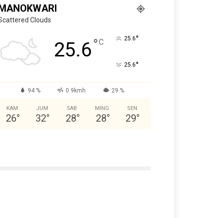
MANOKWARI
Scattered Clouds
°
25.6
°
C
25.6
°
25.6
94 %
0.9kmh
29 %
KAM
JUM
SAB
MING
SEN
26
°
32
°
28
°
28
°
29
°