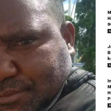
M
H
9
K
J
B
k
K
I
M
H
P
M