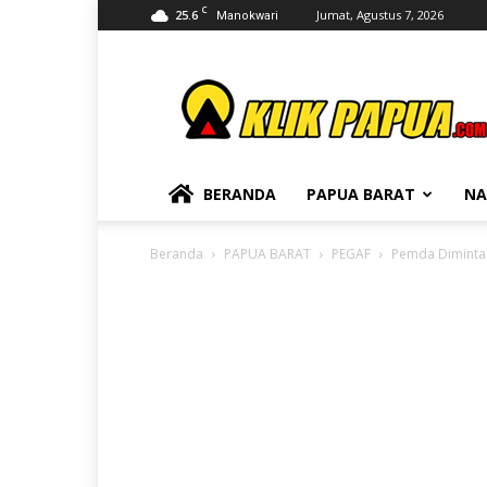
C
25.6
Jumat, Agustus 7, 2026
Manokwari
KLIKPAPUA
BERANDA
PAPUA BARAT
NA
Beranda
PAPUA BARAT
PEGAF
Pemda Diminta 