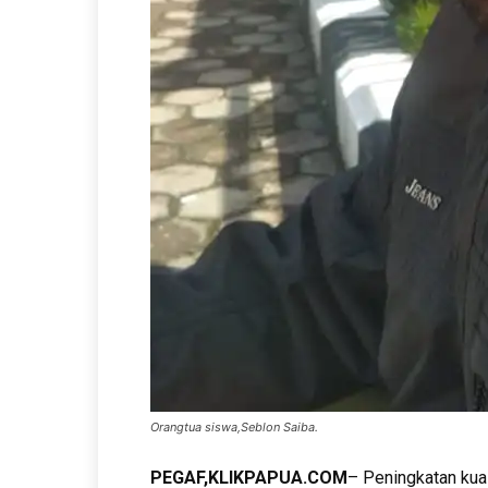
Orangtua siswa,Seblon Saiba.
PEGAF,KLIKPAPUA.COM
– Peningkatan kual