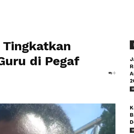
 Tingkatkan
Guru di Pegaf
J
R
0
A
2
M
K
B
D
M