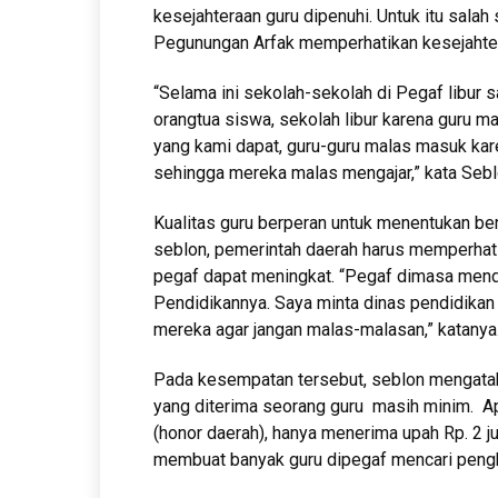
kesejahteraan guru dipenuhi. Untuk itu sal
Pegunungan Arfak memperhatikan kesejahtera
“Selama ini sekolah-sekolah di Pegaf libur s
orangtua siswa, sekolah libur karena guru ma
yang kami dapat, guru-guru malas masuk kar
sehingga mereka malas mengajar,” kata Seblo
Kualitas guru berperan untuk menentukan be
seblon, pemerintah daerah harus memperhatik
pegaf dapat meningkat. “Pegaf dimasa menda
Pendidikannya. Saya minta dinas pendidika
mereka agar jangan malas-malasan,” katanya
Pada kesempatan tersebut, seblon mengataka
yang diterima seorang guru masih minim. A
(honor daerah), hanya menerima upah Rp. 2 j
membuat banyak guru dipegaf mencari pengh