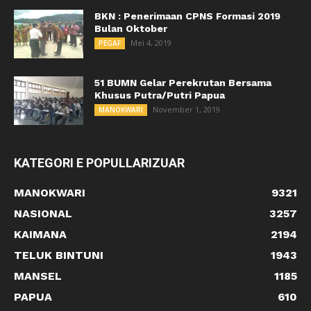
BKN : Penerimaan CPNS Formasi 2019
Bulan Oktober
Mei 4, 2019
PEGAF
51 BUMN Gelar Perekrutan Bersama
Khusus Putra/Putri Papua
November 1, 2019
MANOKWARI
KATEGORI E POPULLARIZUAR
MANOKWARI
9321
NASIONAL
3257
KAIMANA
2194
TELUK BINTUNI
1943
MANSEL
1185
PAPUA
610