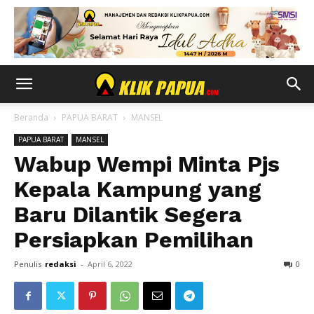
Beranda
PAPUA BARAT
MANSEL
PAPUA BARAT
MANSEL
Wabup Wempi Minta Pjs
Kepala Kampung yang
Baru Dilantik Segera
Persiapkan Pemilihan
Penulis
redaksi
-
April 6, 2022
0