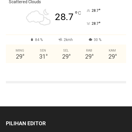
Scattered Clouds
°
28.7
°
C
28.7
°
28.7
84 %
2kmh
30 %
MING
SEN
SEL
RAB
KAM
29
°
31
°
29
°
29
°
29
°
PILIHAN EDITOR