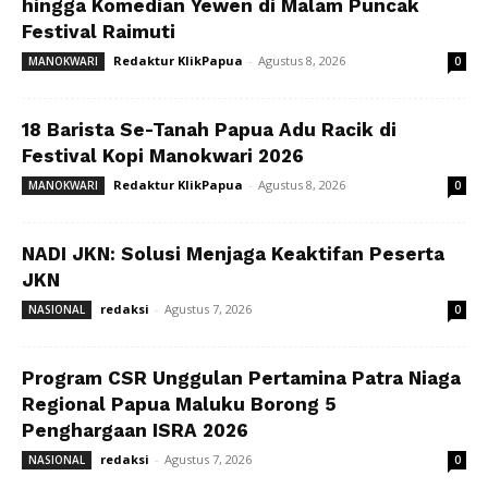
hingga Komedian Yewen di Malam Puncak
Festival Raimuti
Redaktur KlikPapua
-
Agustus 8, 2026
MANOKWARI
0
18 Barista Se-Tanah Papua Adu Racik di
Festival Kopi Manokwari 2026
Redaktur KlikPapua
-
Agustus 8, 2026
MANOKWARI
0
NADI JKN: Solusi Menjaga Keaktifan Peserta
JKN
redaksi
-
Agustus 7, 2026
NASIONAL
0
Program CSR Unggulan Pertamina Patra Niaga
Regional Papua Maluku Borong 5
Penghargaan ISRA 2026
redaksi
-
Agustus 7, 2026
NASIONAL
0