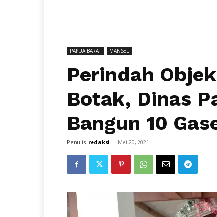
PAPUA BARAT
MANSEL
Perindah Obje
Botak, Dinas P
Bangun 10 Gas
Penulis
redaksi
-
Mei 20, 2021