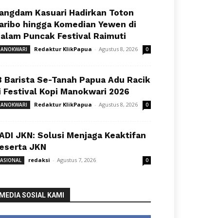
angdam Kasuari Hadirkan Toton
aribo hingga Komedian Yewen di
alam Puncak Festival Raimuti
Redaktur KlikPapua
-
Agustus 8, 2026
ANOKWARI
0
8 Barista Se-Tanah Papua Adu Racik
i Festival Kopi Manokwari 2026
Redaktur KlikPapua
-
Agustus 8, 2026
ANOKWARI
0
ADI JKN: Solusi Menjaga Keaktifan
eserta JKN
redaksi
-
Agustus 7, 2026
ASIONAL
0
MEDIA SOSIAL KAMI