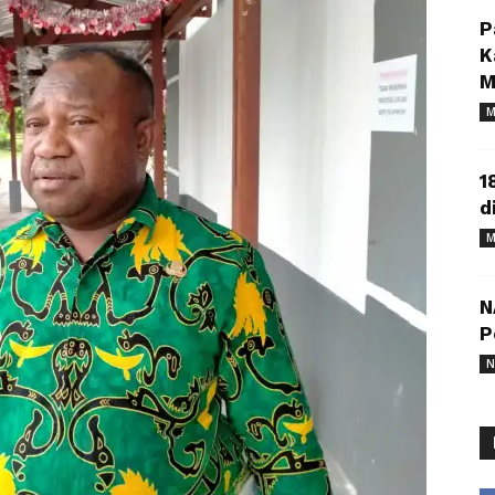
P
K
M
M
1
d
M
N
P
N