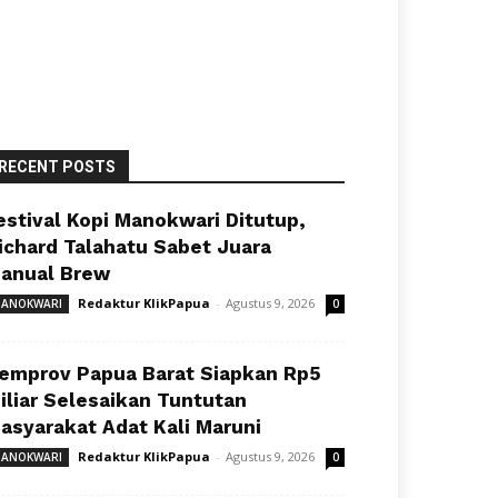
RECENT POSTS
estival Kopi Manokwari Ditutup,
ichard Talahatu Sabet Juara
anual Brew
Redaktur KlikPapua
-
Agustus 9, 2026
ANOKWARI
0
emprov Papua Barat Siapkan Rp5
iliar Selesaikan Tuntutan
asyarakat Adat Kali Maruni
Redaktur KlikPapua
-
Agustus 9, 2026
ANOKWARI
0