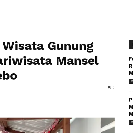
k Wisata Gunung
ariwisata Mansel
F
R
ebo
M
M
0
P
M
M
M