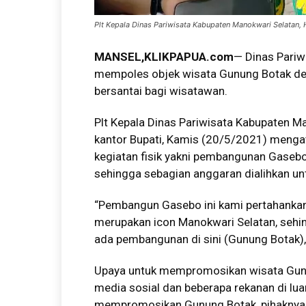
Plt Kepala Dinas Pariwisata Kabupaten Manokwari Selatan, H
MANSEL,
KLIKPAPUA.com
— Dinas Pariw
mempoles objek wisata Gunung Botak d
bersantai bagi wisatawan.
Plt Kepala Dinas Pariwisata Kabupaten Ma
kantor Bupati, Kamis (20/5/2021) mengata
kegiatan fisik yakni pembangunan Gaseb
sehingga sebagian anggaran dialihkan u
“Pembangun Gasebo ini kami pertahankan
merupakan icon Manokwari Selatan, sehing
ada pembangunan di sini (Gunung Botak), m
Upaya untuk mempromosikan wisata Gunu
media sosial dan beberapa rekanan di luar
mempromosikan Gunung Botak, pihaknya j