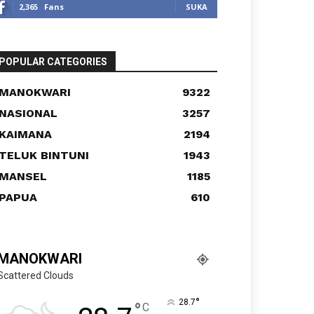
2,365
Fans
SUKA
POPULAR CATEGORIES
MANOKWARI
9322
NASIONAL
3257
KAIMANA
2194
TELUK BINTUNI
1943
MANSEL
1185
PAPUA
610
MANOKWARI
Scattered Clouds
°
28.7
°
C