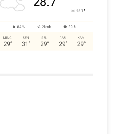
28.7
°
28.7
84 %
2kmh
30 %
MING
SEN
SEL
RAB
KAM
29
°
31
°
29
°
29
°
29
°