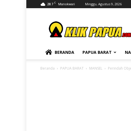
C
28.7
Minggu, Agustus 9, 2026
Manokwari
KLIKPAPUA
BERANDA
PAPUA BARAT
NA
Beranda
PAPUA BARAT
MANSEL
Perindah Obj