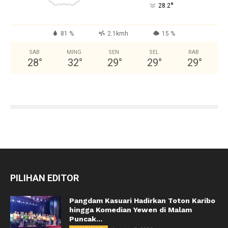
°
28.2
81 %
2.1kmh
15 %
SAB
MING
SEN
SEL
RAB
28
°
32
°
29
°
29
°
29
°
PILIHAN EDITOR
Pangdam Kasuari Hadirkan Toton Karibo
hingga Komedian Yewen di Malam
Puncak...