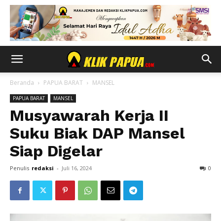
Beranda
PAPUA BARAT
MANSEL
PAPUA BARAT
MANSEL
Musyawarah Kerja II
Suku Biak DAP Mansel
Siap Digelar
Penulis
redaksi
-
Juli 16, 2024
0