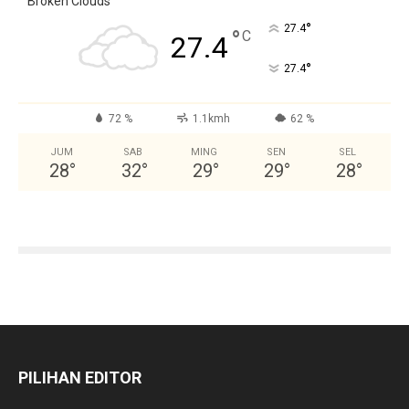
Broken Clouds
°
27.4
°
C
27.4
°
27.4
72 %
1.1kmh
62 %
JUM
SAB
MING
SEN
SEL
28
°
32
°
29
°
29
°
28
°
PILIHAN EDITOR