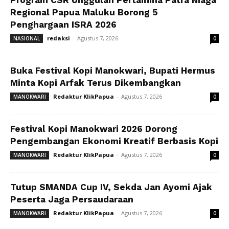
Program CSR Unggulan Pertamina Patra Niaga
Regional Papua Maluku Borong 5
Penghargaan ISRA 2026
redaksi
-
Agustus 7, 2026
NASIONAL
0
Buka Festival Kopi Manokwari, Bupati Hermus
Minta Kopi Arfak Terus Dikembangkan
Redaktur KlikPapua
-
Agustus 7, 2026
MANOKWARI
0
Festival Kopi Manokwari 2026 Dorong
Pengembangan Ekonomi Kreatif Berbasis Kopi
Redaktur KlikPapua
-
Agustus 7, 2026
MANOKWARI
0
Tutup SMANDA Cup IV, Sekda Jan Ayomi Ajak
Peserta Jaga Persaudaraan
Redaktur KlikPapua
-
Agustus 7, 2026
MANOKWARI
0