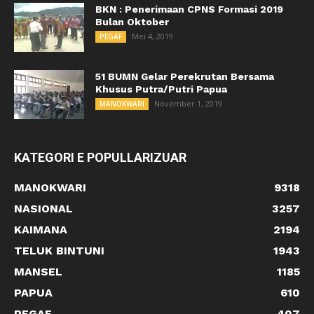
BKN : Penerimaan CPNS Formasi 2019
Bulan Oktober
Mei 4, 2019
PEGAF
51 BUMN Gelar Perekrutan Bersama
Khusus Putra/Putri Papua
November 1, 2019
MANOKWARI
KATEGORI E POPULLARIZUAR
MANOKWARI
9318
NASIONAL
3257
KAIMANA
2194
TELUK BINTUNI
1943
MANSEL
1185
PAPUA
610
PEGAF
407