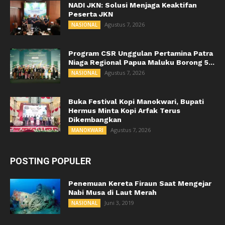
NADI JKN: Solusi Menjaga Keaktifan
Peserta JKN
Agustus 7, 2026
NASIONAL
Program CSR Unggulan Pertamina Patra
Niaga Regional Papua Maluku Borong 5...
Agustus 7, 2026
NASIONAL
Buka Festival Kopi Manokwari, Bupati
Hermus Minta Kopi Arfak Terus
Dikembangkan
Agustus 7, 2026
MANOKWARI
POSTING POPULER
Penemuan Kereta Firaun Saat Mengejar
Nabi Musa di Laut Merah
Juni 3, 2019
NASIONAL