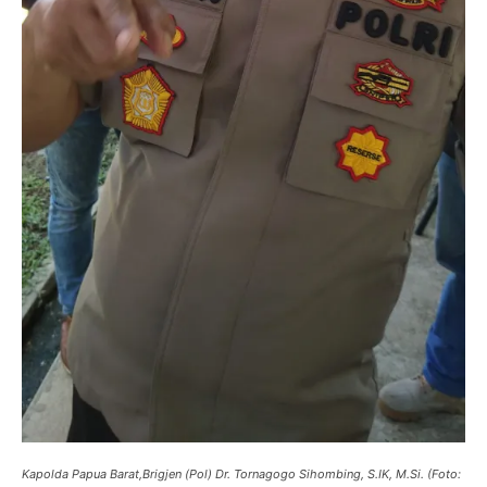
Kapolda Papua Barat,Brigjen (Pol) Dr. Tornagogo Sihombing, S.IK, M.Si. (Foto: