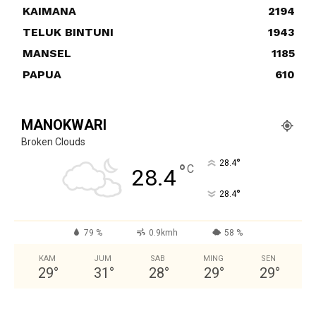
KAIMANA
2194
TELUK BINTUNI
1943
MANSEL
1185
PAPUA
610
MANOKWARI
Broken Clouds
°
28.4
°
C
28.4
°
28.4
79 %
0.9kmh
58 %
KAM
JUM
SAB
MING
SEN
29
°
31
°
28
°
29
°
29
°