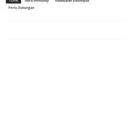
TOPIK
Herd Immunity
Kekebalan Kelompok
Perlu Dukungan