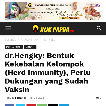
Beranda
PAPUA BARAT
MANSEL
PAPUA BARAT
MANSEL
dr.Hengky: Bentuk
Kekebalan Kelompok
(Herd Immunity), Perlu
Dukungan yang Sudah
Vaksin
Penulis
redaksi
-
Juli 26, 2021
0