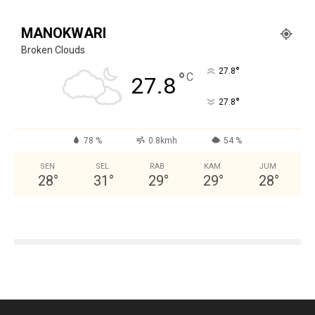
MANOKWARI
Broken Clouds
°
27.8
°
C
27.8
°
27.8
78 %
0.8kmh
54 %
SEN
SEL
RAB
KAM
JUM
28
°
31
°
29
°
29
°
28
°