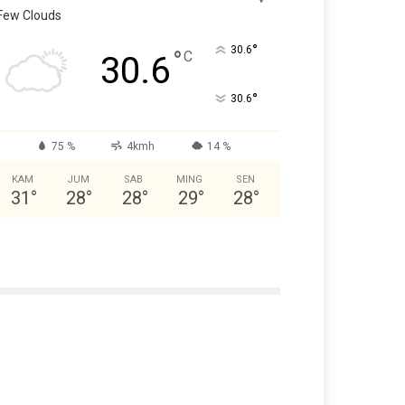
Few Clouds
°
30.6
°
C
30.6
°
30.6
75 %
4kmh
14 %
KAM
JUM
SAB
MING
SEN
31
°
28
°
28
°
29
°
28
°