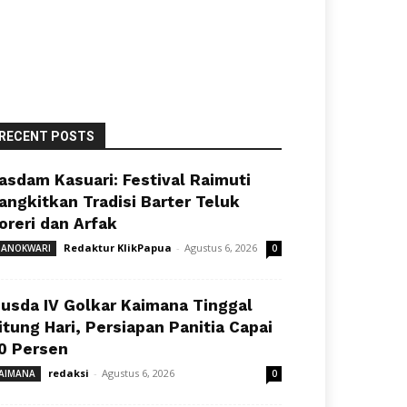
RECENT POSTS
asdam Kasuari: Festival Raimuti
angkitkan Tradisi Barter Teluk
oreri dan Arfak
Redaktur KlikPapua
-
Agustus 6, 2026
ANOKWARI
0
usda IV Golkar Kaimana Tinggal
itung Hari, Persiapan Panitia Capai
0 Persen
redaksi
-
Agustus 6, 2026
AIMANA
0