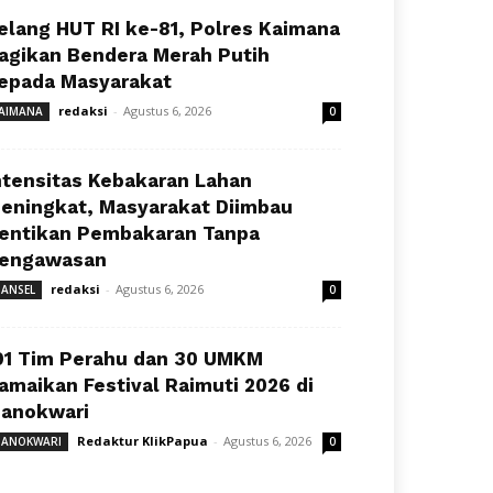
elang HUT RI ke-81, Polres Kaimana
agikan Bendera Merah Putih
epada Masyarakat
redaksi
-
Agustus 6, 2026
AIMANA
0
ntensitas Kebakaran Lahan
eningkat, Masyarakat Diimbau
entikan Pembakaran Tanpa
engawasan
redaksi
-
Agustus 6, 2026
ANSEL
0
91 Tim Perahu dan 30 UMKM
amaikan Festival Raimuti 2026 di
anokwari
Redaktur KlikPapua
-
Agustus 6, 2026
ANOKWARI
0