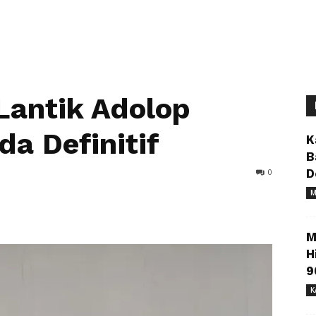
Lantik Adolop
a Definitif
K
B
0
D
M
M
H
9
K