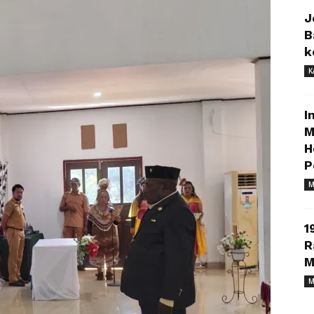
J
B
k
K
I
M
H
P
M
1
R
M
M