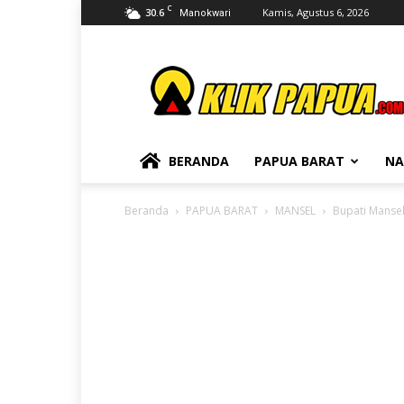
C
30.6
Kamis, Agustus 6, 2026
Manokwari
KLIKPAPUA
BERANDA
PAPUA BARAT
NA
Beranda
PAPUA BARAT
MANSEL
Bupati Mansel