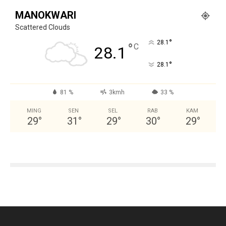
MANOKWARI
Scattered Clouds
°
28.1
°
C
28.1
°
28.1
81 %
3kmh
33 %
MING
SEN
SEL
RAB
KAM
29
°
31
°
29
°
30
°
29
°