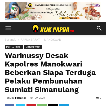
Beranda
PAPUA BARAT
MANOKWARI
PAPUA BARAT
MANOKWARI
Warinussy Desak
Kapolres Manokwari
Beberkan Siapa Terduga
Pelaku Pembunuhan
Sumiati Simanulang
Penulis
redaksi
-
Juni 29, 2020
0