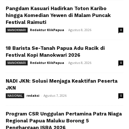
Pangdam Kasuari Hadirkan Toton Karibo
hingga Komedian Yewen di Malam Puncak
Festival Raimuti
Redaktur KlikPapua
-
Agustus 8, 2026
MANOKWARI
0
18 Barista Se-Tanah Papua Adu Racik di
Festival Kopi Manokwari 2026
Redaktur KlikPapua
-
Agustus 8, 2026
MANOKWARI
0
NADI JKN: Solusi Menjaga Keaktifan Peserta
JKN
redaksi
-
Agustus 7, 2026
NASIONAL
0
Program CSR Unggulan Pertamina Patra Niaga
Regional Papua Maluku Borong 5
Penghargaan ISRA 2026