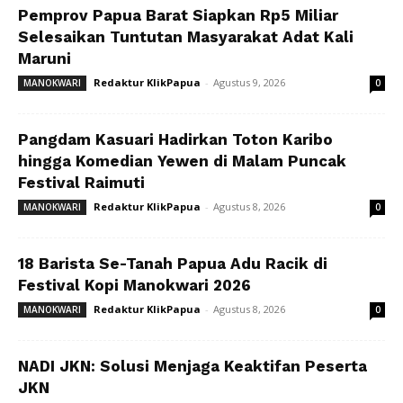
Pemprov Papua Barat Siapkan Rp5 Miliar
Selesaikan Tuntutan Masyarakat Adat Kali
Maruni
Redaktur KlikPapua
-
Agustus 9, 2026
MANOKWARI
0
Pangdam Kasuari Hadirkan Toton Karibo
hingga Komedian Yewen di Malam Puncak
Festival Raimuti
Redaktur KlikPapua
-
Agustus 8, 2026
MANOKWARI
0
18 Barista Se-Tanah Papua Adu Racik di
Festival Kopi Manokwari 2026
Redaktur KlikPapua
-
Agustus 8, 2026
MANOKWARI
0
NADI JKN: Solusi Menjaga Keaktifan Peserta
JKN