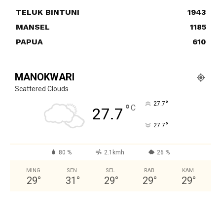
TELUK BINTUNI
1943
MANSEL
1185
PAPUA
610
MANOKWARI
Scattered Clouds
°
27.7
°
C
27.7
°
27.7
80 %
2.1kmh
26 %
MING
SEN
SEL
RAB
KAM
29
°
31
°
29
°
29
°
29
°