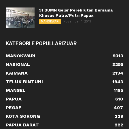
51 BUMN Gelar Perekrutan Bersama
Khusus Putra/Putri Papua
November 1, 2019
MANOKWARI
KATEGORI E POPULLARIZUAR
MANOKWARI
9313
NASIONAL
3255
KAIMANA
2194
TELUK BINTUNI
1943
MANSEL
1185
PAPUA
610
PEGAF
407
KOTA SORONG
228
PAPUA BARAT
222