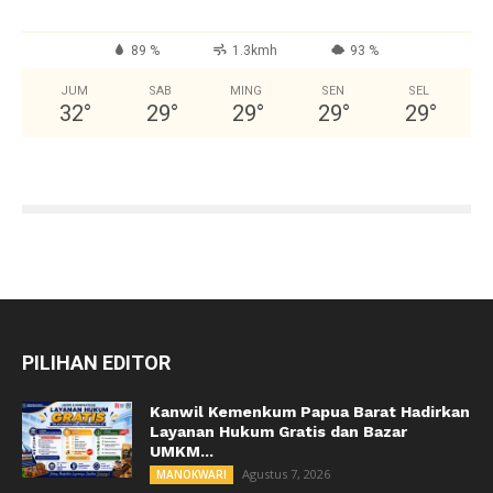
89 %
1.3kmh
93 %
JUM
SAB
MING
SEN
SEL
32
°
29
°
29
°
29
°
29
°
PILIHAN EDITOR
Kanwil Kemenkum Papua Barat Hadirkan
Layanan Hukum Gratis dan Bazar
UMKM...
Agustus 7, 2026
MANOKWARI