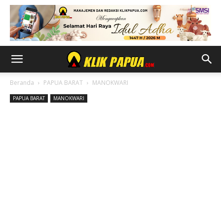
Beranda
PAPUA BARAT
MANOKWARI
PAPUA BARAT
MANOKWARI