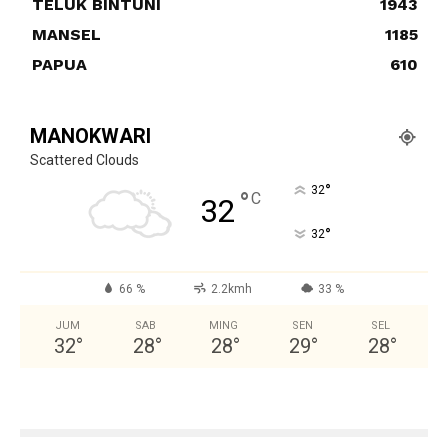
TELUK BINTUNI
1943
MANSEL
1185
PAPUA
610
MANOKWARI
Scattered Clouds
°
32
°
C
32
°
32
66 %
2.2kmh
33 %
JUM
SAB
MING
SEN
SEL
32
°
28
°
28
°
29
°
28
°