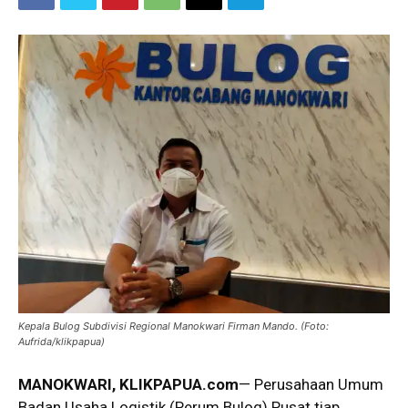
Kepala Bulog Subdivisi Regional Manokwari Firman Mando. (Foto:
Aufrida/klikpapua)
MANOKWARI, KLIKPAPUA.com
— Perusahaan Umum
Badan Usaha Logistik (Perum Bulog) Pusat tiap