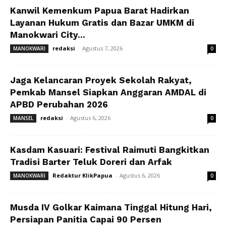
Kanwil Kemenkum Papua Barat Hadirkan
Layanan Hukum Gratis dan Bazar UMKM di
Manokwari City...
redaksi
-
Agustus 7, 2026
MANOKWARI
0
Jaga Kelancaran Proyek Sekolah Rakyat,
Pemkab Mansel Siapkan Anggaran AMDAL di
APBD Perubahan 2026
redaksi
-
Agustus 6, 2026
MANSEL
0
Kasdam Kasuari: Festival Raimuti Bangkitkan
Tradisi Barter Teluk Doreri dan Arfak
Redaktur KlikPapua
-
Agustus 6, 2026
MANOKWARI
0
Musda IV Golkar Kaimana Tinggal Hitung Hari,
Persiapan Panitia Capai 90 Persen