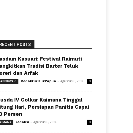
RECENT POSTS
asdam Kasuari: Festival Raimuti
angkitkan Tradisi Barter Teluk
oreri dan Arfak
Redaktur KlikPapua
-
Agustus 6, 2026
ANOKWARI
0
usda IV Golkar Kaimana Tinggal
itung Hari, Persiapan Panitia Capai
0 Persen
redaksi
-
Agustus 6, 2026
AIMANA
0