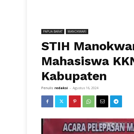
PAPUA BARAT
MANOKWARI
STIH Manokwar
Mahasiswa KKN
Kabupaten
Penulis
redaksi
-
Agustus 16, 2024