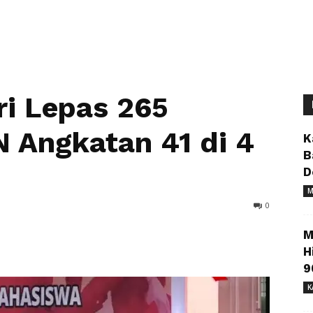
i Lepas 265
 Angkatan 41 di 4
K
B
D
M
0
M
H
9
K