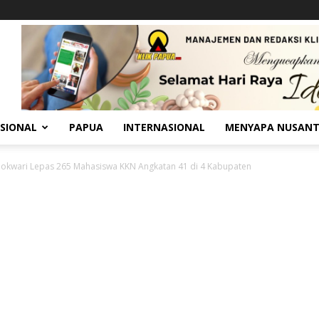
SIONAL
PAPUA
INTERNASIONAL
MENYAPA NUSAN
okwari Lepas 265 Mahasiswa KKN Angkatan 41 di 4 Kabupaten