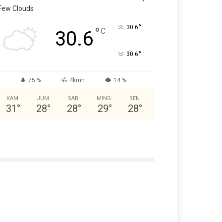
Few Clouds
°
30.6
°
C
30.6
°
30.6
75 %
4kmh
14 %
KAM
JUM
SAB
MING
SEN
31
°
28
°
28
°
29
°
28
°