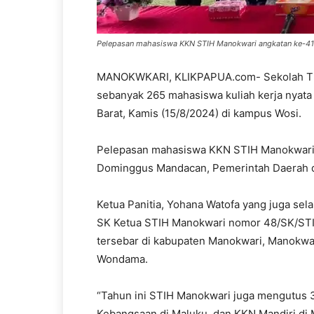
Pelepasan mahasiswa KKN STIH Manokwari angkatan ke-41 
MANOKWKARI, KLIKPAPUA.com- Sekolah Tin
sebanyak 265 mahasiswa kuliah kerja nyata
Barat, Kamis (15/8/2024) di kampus Wosi.
Pelepasan mahasiswa KKN STIH Manokwari ju
Dominggus Mandacan, Pemerintah Daerah da
Ketua Panitia, Yohana Watofa yang juga se
SK Ketua STIH Manokwari nomor 48/SK/STI
tersebar di kabupaten Manokwari, Manokwar
Wondama.
“Tahun ini STIH Manokwari juga mengutus
Kebangsaan di Maluku, dan KKN Mandiri di M