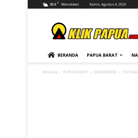
C
30.6
Kamis, Agustus 6, 2026
Manokwari
KLIKPAPUA
BERANDA
PAPUA BARAT
NA
Beranda
PAPUA BARAT
MANOKWARI
STIH Man