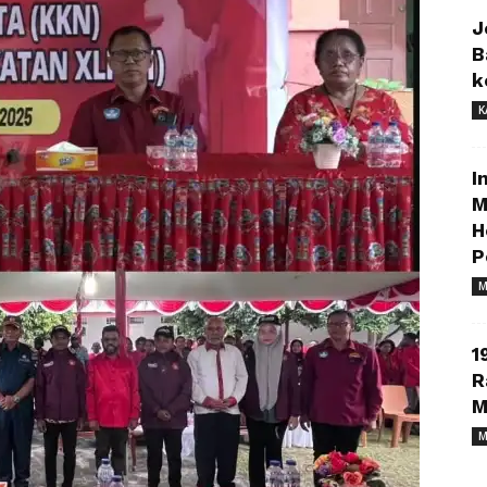
J
B
k
K
I
M
H
P
M
1
R
M
M