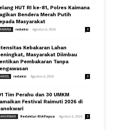
elang HUT RI ke-81, Polres Kaimana
agikan Bendera Merah Putih
epada Masyarakat
redaksi
-
Agustus 6, 2026
AIMANA
0
ntensitas Kebakaran Lahan
eningkat, Masyarakat Diimbau
entikan Pembakaran Tanpa
engawasan
redaksi
-
Agustus 6, 2026
ANSEL
0
91 Tim Perahu dan 30 UMKM
amaikan Festival Raimuti 2026 di
anokwari
Redaktur KlikPapua
-
Agustus 6, 2026
ANOKWARI
0