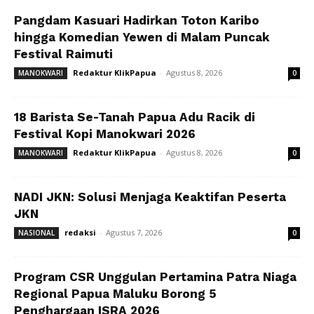
Pangdam Kasuari Hadirkan Toton Karibo
hingga Komedian Yewen di Malam Puncak
Festival Raimuti
Redaktur KlikPapua
-
Agustus 8, 2026
MANOKWARI
0
18 Barista Se-Tanah Papua Adu Racik di
Festival Kopi Manokwari 2026
Redaktur KlikPapua
-
Agustus 8, 2026
MANOKWARI
0
NADI JKN: Solusi Menjaga Keaktifan Peserta
JKN
redaksi
-
Agustus 7, 2026
NASIONAL
0
Program CSR Unggulan Pertamina Patra Niaga
Regional Papua Maluku Borong 5
Penghargaan ISRA 2026