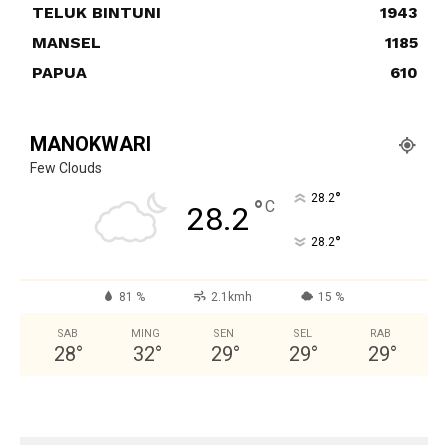
TELUK BINTUNI
1943
MANSEL
1185
PAPUA
610
MANOKWARI
Few Clouds
°
28.2
°
C
28.2
°
28.2
81 %
2.1kmh
15 %
SAB
MING
SEN
SEL
RAB
28
°
32
°
29
°
29
°
29
°