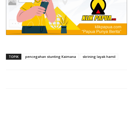
TOPIK
pencegahan stunting Kaimana
skrining layak hamil