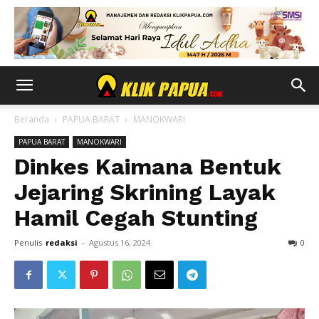
Beranda
PAPUA BARAT
MANOKWARI
PAPUA BARAT
MANOKWARI
Dinkes Kaimana Bentuk
Jejaring Skrining Layak
Hamil Cegah Stunting
Penulis
redaksi
-
Agustus 16, 2024
0