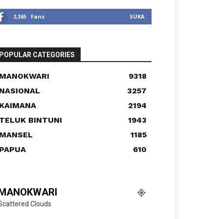
2,365
Fans
SUKA
POPULAR CATEGORIES
MANOKWARI
9318
NASIONAL
3257
KAIMANA
2194
TELUK BINTUNI
1943
MANSEL
1185
PAPUA
610
MANOKWARI
Scattered Clouds