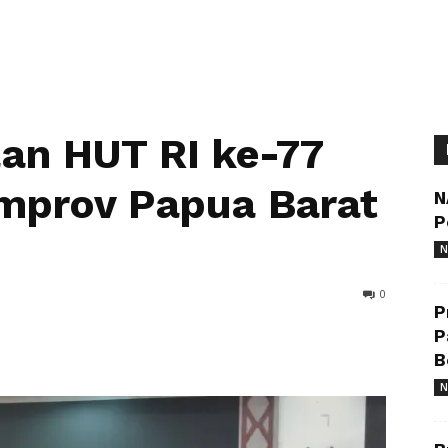
an HUT RI ke-77
mprov Papua Barat
N
P
N
0
P
P
B
N