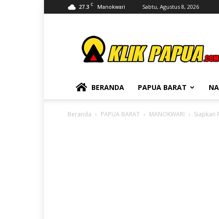
C
27.3
Sabtu, Agustus 8, 2026
Manokwari
KLIKPAPUA
BERANDA
PAPUA BARAT
NA
Beranda
PAPUA BARAT
MANOKWARI
Siapkan 