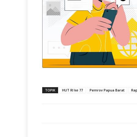
TOPIK
HUT RI ke 77
Pemrov Papua Barat
Rap