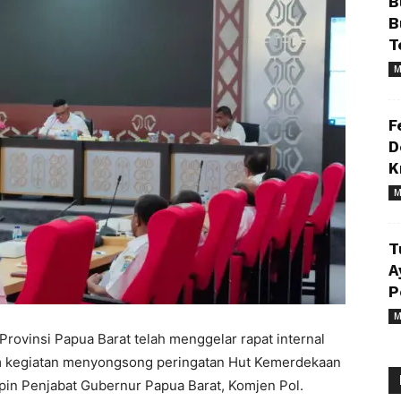
B
B
T
M
F
D
K
M
T
A
P
M
insi Papua Barat telah menggelar rapat internal
am kegiatan menyongsong peringatan Hut Kemerdekaan
pin Penjabat Gubernur Papua Barat, Komjen Pol.