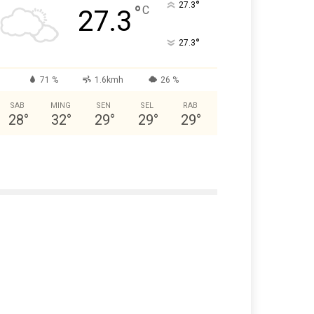
°
27.3
°
C
27.3
°
27.3
71 %
1.6kmh
26 %
SAB
MING
SEN
SEL
RAB
28
°
32
°
29
°
29
°
29
°