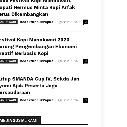
uka Festival Kopi Manokwari,
upati Hermus Minta Kopi Arfak
erus Dikembangkan
Redaktur KlikPapua
-
Agustus 7, 2026
ANOKWARI
0
estival Kopi Manokwari 2026
orong Pengembangan Ekonomi
reatif Berbasis Kopi
Redaktur KlikPapua
-
Agustus 7, 2026
ANOKWARI
0
utup SMANDA Cup IV, Sekda Jan
yomi Ajak Peserta Jaga
ersaudaraan
Redaktur KlikPapua
-
Agustus 7, 2026
ANOKWARI
0
MEDIA SOSIAL KAMI