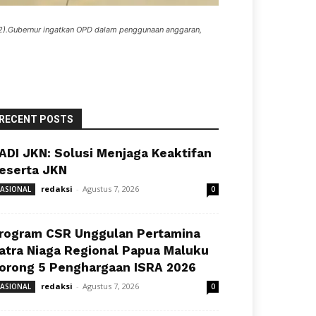
2).Gubernur ingatkan OPD dalam penggunaan anggaran,
RECENT POSTS
ADI JKN: Solusi Menjaga Keaktifan
eserta JKN
redaksi
-
Agustus 7, 2026
ASIONAL
0
rogram CSR Unggulan Pertamina
atra Niaga Regional Papua Maluku
orong 5 Penghargaan ISRA 2026
redaksi
-
Agustus 7, 2026
ASIONAL
0