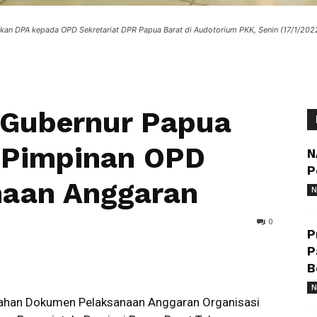
an DPA kepada OPD Sekretariat DPR Papua Barat di Audotorium PKK, Senin (17/1/202
 Gubernur Papua
n Pimpinan OPD
N
P
aan Anggaran
N
0
P
P
B
N
ahan Dokumen Pelaksanaan Anggaran Organisasi