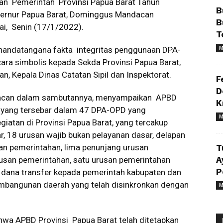
an Pemerintah Provinsi Papua Barat Tahun
B
ernur Papua Barat, Dominggus Mandacan
B
ai, Senin (17/1/2022).
T
M
andatangana fakta integritas penggunaan DPA-
ra simbolis kepada Sekda Provinsi Papua Barat,
n, Kepala Dinas Catatan Sipil dan Inspektorat.
F
D
dacan dalam sambutannya, menyampaikan APBD
K
 yang tersebar dalam 47 DPA-OPD yang
M
iatan di Provinsi Papua Barat, yang tercakup
, 18 urusan wajib bukan pelayanan dasar, delapan
san pemerintahan, lima penunjang urusan
T
usan pemerintahan, satu urusan pemerintahan
A
P
dana transfer kepada pemerintah kabupaten dan
pembangunan daerah yang telah disinkronkan dengan
M
hwa APBD Provinsi Papua Barat telah ditetapkan