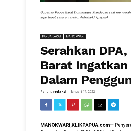
Gubernur Papua Barat Dominggus Mandacan saat menyerahk
agar tepat sasaran. (Foto: Aufrida/klikpapua)
PAPUA BARAT
MANOKWARI
Serahkan DPA,
Barat Ingatka
Dalam Penggun
Penulis
redaksi
-
Januari 17, 2022
MANOKWARI,KLIKPAPUA.com
— Penyer