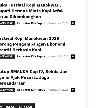
uka Festival Kopi Manokwari,
upati Hermus Minta Kopi Arfak
erus Dikembangkan
Redaktur KlikPapua
-
Agustus 7, 2026
ANOKWARI
0
estival Kopi Manokwari 2026
orong Pengembangan Ekonomi
reatif Berbasis Kopi
Redaktur KlikPapua
-
Agustus 7, 2026
ANOKWARI
0
utup SMANDA Cup IV, Sekda Jan
yomi Ajak Peserta Jaga
ersaudaraan
Redaktur KlikPapua
-
Agustus 7, 2026
ANOKWARI
0
MEDIA SOSIAL KAMI