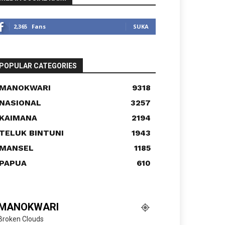
2,365
Fans
SUKA
POPULAR CATEGORIES
MANOKWARI
9318
NASIONAL
3257
KAIMANA
2194
TELUK BINTUNI
1943
MANSEL
1185
PAPUA
610
MANOKWARI
Broken Clouds