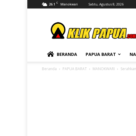
C
26.1
Sabtu, Agustus 8, 2026
Manokwari
KLIKPAPUA
BERANDA
PAPUA BARAT
NA
Beranda
PAPUA BARAT
MANOKWARI
Serahkan