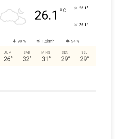
°
26.1
°
C
26.1
°
26.1
90 %
1.2kmh
54 %
JUM
SAB
MING
SEN
SEL
26
°
32
°
31
°
29
°
29
°