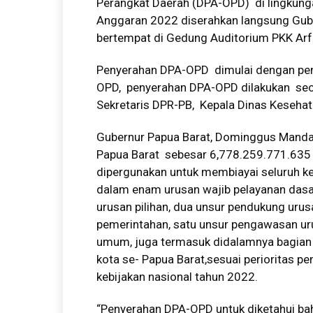
Perangkat Daerah (DPA-OPD) di lingkung
Anggaran 2022 diserahkan langsung Gub
bertempat di Gedung Auditorium PKK Arf
Penyerahan DPA-OPD dimulai dengan pen
OPD, penyerahan DPA-OPD dilakukan seca
Sekretaris DPR-PB, Kepala Dinas Kesehata
Gubernur Papua Barat, Dominggus Man
Papua Barat sebesar 6,778.259.771.635
dipergunakan untuk membiayai seluruh keg
dalam enam urusan wajib pelayanan dasar
urusan pilihan, dua unsur pendukung uru
pemerintahan, satu unsur pengawasan ur
umum, juga termasuk didalamnya bagian 
kota se- Papua Barat,sesuai perioritas 
kebijakan nasional tahun 2022.
“Penyerahan DPA-OPD untuk diketahui ba