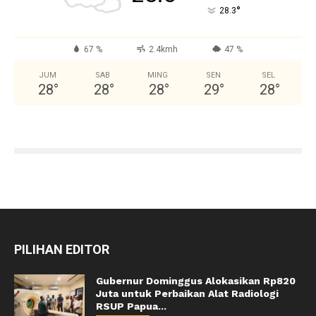
°
28.3
67 %
2.4kmh
47 %
JUM
SAB
MING
SEN
SEL
28
°
28
°
28
°
29
°
28
°
PILIHAN EDITOR
Gubernur Dominggus Alokasikan Rp820
Juta untuk Perbaikan Alat Radiologi
RSUP Papua...