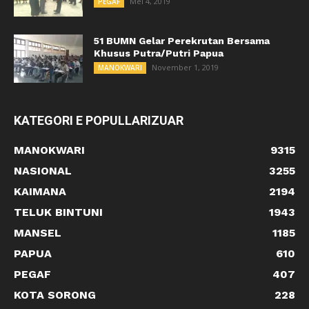
Mei 4, 2019
PEGAF
51 BUMN Gelar Perekrutan Bersama
Khusus Putra/Putri Papua
November 1, 2019
MANOKWARI
KATEGORI E POPULLARIZUAR
MANOKWARI
9315
NASIONAL
3255
KAIMANA
2194
TELUK BINTUNI
1943
MANSEL
1185
PAPUA
610
PEGAF
407
KOTA SORONG
228