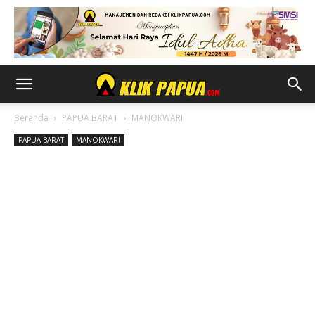
Beranda
PAPUA BARAT
MANOKWARI
PAPUA BARAT
MANOKWARI