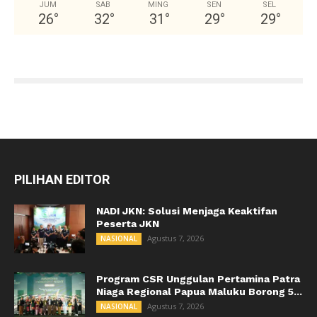
JUM
SAB
MING
SEN
SEL
26
°
32
°
31
°
29
°
29
°
PILIHAN EDITOR
NADI JKN: Solusi Menjaga Keaktifan
Peserta JKN
Agustus 7, 2026
NASIONAL
Program CSR Unggulan Pertamina Patra
Niaga Regional Papua Maluku Borong 5...
Agustus 7, 2026
NASIONAL