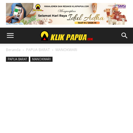
Beranda
PAPUA BARAT
MANOKWARI
PAPUA BARAT
MANOKWARI