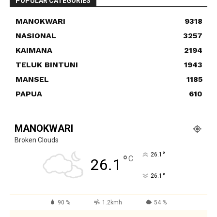
POPULAR CATEGORIES
MANOKWARI
9318
NASIONAL
3257
KAIMANA
2194
TELUK BINTUNI
1943
MANSEL
1185
PAPUA
610
MANOKWARI
Broken Clouds
°
26.1
°
C
26.1
°
26.1
90 %
1.2kmh
54 %