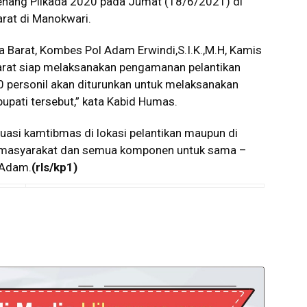
menang Pilkada 2020 pada Jumat (18/6/2021) di
rat di Manokwari.
 Barat, Kombes Pol Adam Erwindi,S.I.K.,M.H, Kamis
rat siap melaksanakan pengamanan pelantikan
150 personil akan diturunkan untuk melaksanakan
upati tersebut,” kata Kabid Humas.
uasi kamtibmas di lokasi pelantikan maupun di
 masyarakat dan semua komponen untuk sama –
 Adam.
(rls/kp1)