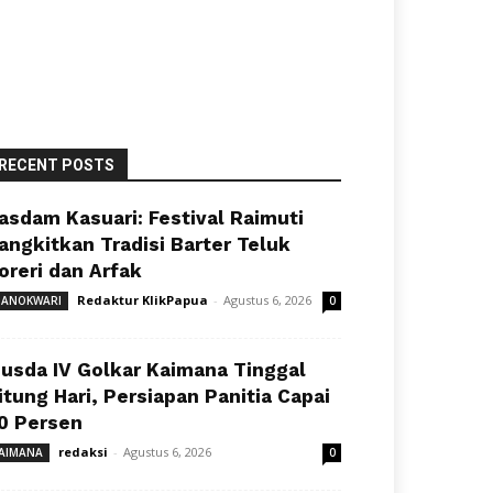
RECENT POSTS
asdam Kasuari: Festival Raimuti
angkitkan Tradisi Barter Teluk
oreri dan Arfak
Redaktur KlikPapua
-
Agustus 6, 2026
ANOKWARI
0
usda IV Golkar Kaimana Tinggal
itung Hari, Persiapan Panitia Capai
0 Persen
redaksi
-
Agustus 6, 2026
AIMANA
0