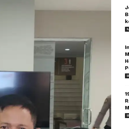
J
B
k
K
I
M
H
P
M
1
R
M
M