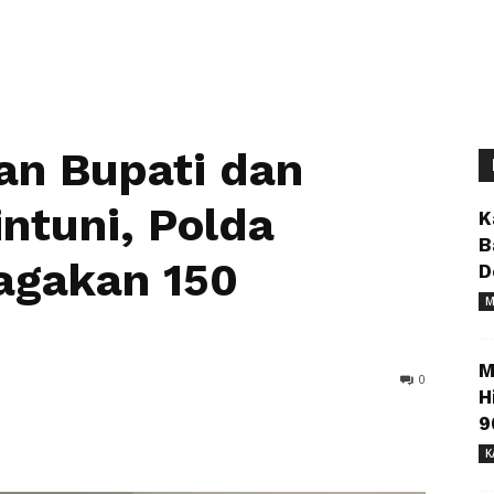
an Bupati dan
ntuni, Polda
K
B
agakan 150
D
M
M
0
H
9
K