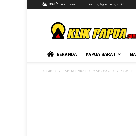
C
30.6
Kamis, Agustus 6, 2026
Manokwari
KLIKPAPUA
BERANDA
PAPUA BARAT
NA
Beranda
PAPUA BARAT
MANOKWARI
Kawal Pe