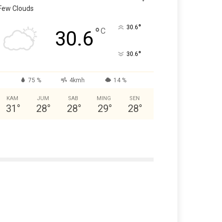
Few Clouds
°
30.6
°
C
30.6
°
30.6
75 %
4kmh
14 %
KAM
JUM
SAB
MING
SEN
31
°
28
°
28
°
29
°
28
°