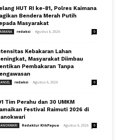
elang HUT RI ke-81, Polres Kaimana
agikan Bendera Merah Putih
epada Masyarakat
redaksi
-
Agustus 6, 2026
AIMANA
0
ntensitas Kebakaran Lahan
eningkat, Masyarakat Diimbau
entikan Pembakaran Tanpa
engawasan
redaksi
-
Agustus 6, 2026
ANSEL
0
91 Tim Perahu dan 30 UMKM
amaikan Festival Raimuti 2026 di
anokwari
Redaktur KlikPapua
-
Agustus 6, 2026
ANOKWARI
0