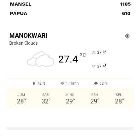
MANSEL
1185
PAPUA
610
MANOKWARI
Broken Clouds
°
27.4
°
C
27.4
°
27.4
72 %
1.1kmh
62 %
JUM
SAB
MING
SEN
SEL
28
°
32
°
29
°
29
°
28
°