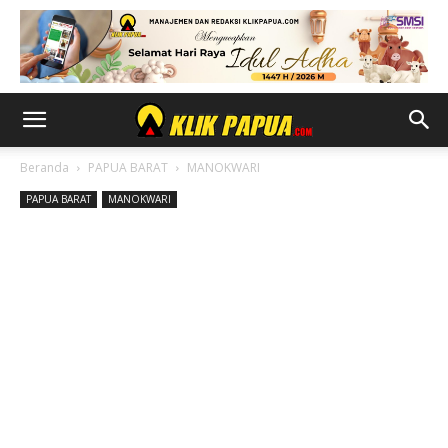
Beranda
PAPUA BARAT
MANOKWARI
PAPUA BARAT
MANOKWARI