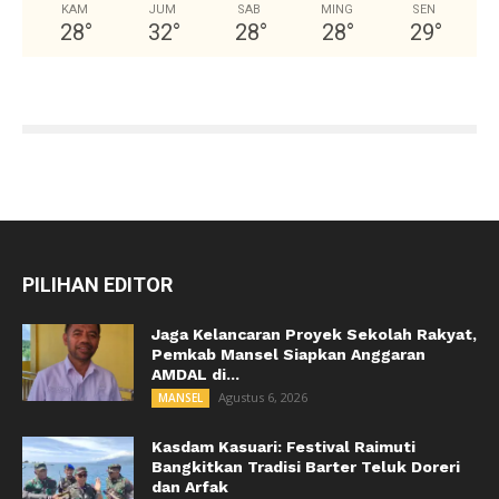
KAM
JUM
SAB
MING
SEN
28
°
32
°
28
°
28
°
29
°
PILIHAN EDITOR
Jaga Kelancaran Proyek Sekolah Rakyat,
Pemkab Mansel Siapkan Anggaran
AMDAL di...
Agustus 6, 2026
MANSEL
Kasdam Kasuari: Festival Raimuti
Bangkitkan Tradisi Barter Teluk Doreri
dan Arfak