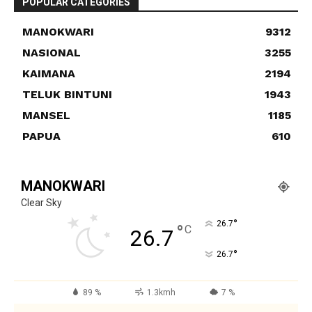
POPULAR CATEGORIES
MANOKWARI
9312
NASIONAL
3255
KAIMANA
2194
TELUK BINTUNI
1943
MANSEL
1185
PAPUA
610
MANOKWARI
Clear Sky
°
26.7
°
C
26.7
°
26.7
89 %
1.3kmh
7 %