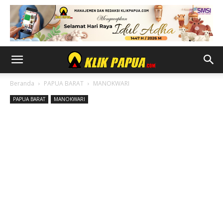
Beranda
PAPUA BARAT
MANOKWARI
PAPUA BARAT
MANOKWARI