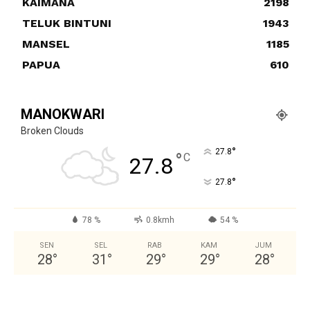
KAIMANA
2198
TELUK BINTUNI
1943
MANSEL
1185
PAPUA
610
MANOKWARI
Broken Clouds
°
27.8
°
C
27.8
°
27.8
78 %
0.8kmh
54 %
SEN
SEL
RAB
KAM
JUM
28
°
31
°
29
°
29
°
28
°