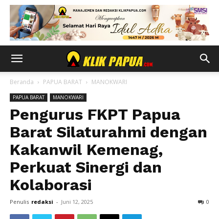
Beranda
PAPUA BARAT
MANOKWARI
PAPUA BARAT
MANOKWARI
Pengurus FKPT Papua
Barat Silaturahmi dengan
Kakanwil Kemenag,
Perkuat Sinergi dan
Kolaborasi
Penulis
redaksi
-
Juni 12, 2025
0