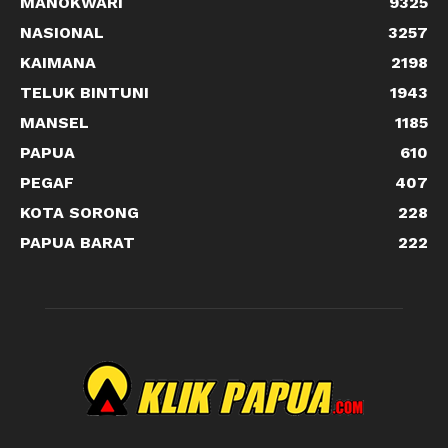
MANOKWARI
9325
NASIONAL
3257
KAIMANA
2198
TELUK BINTUNI
1943
MANSEL
1185
PAPUA
610
PEGAF
407
KOTA SORONG
228
PAPUA BARAT
222