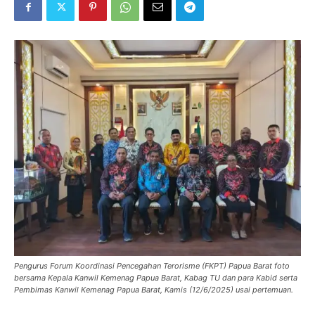
Pengurus Forum Koordinasi Pencegahan Terorisme (FKPT) Papua Barat foto
bersama Kepala Kanwil Kemenag Papua Barat, Kabag TU dan para Kabid serta
Pembimas Kanwil Kemenag Papua Barat, Kamis (12/6/2025) usai pertemuan.