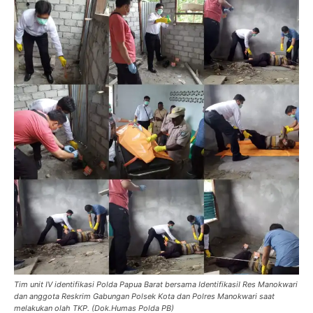
Tim unit IV identifikasi Polda Papua Barat bersama IdentifikasiI Res Manokwari
dan anggota Reskrim Gabungan Polsek Kota dan Polres Manokwari saat
melakukan olah TKP. (Dok.Humas Polda PB)