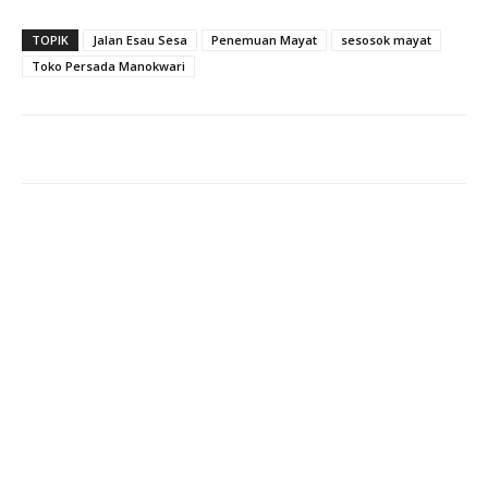
TOPIK
Jalan Esau Sesa
Penemuan Mayat
sesosok mayat
Toko Persada Manokwari