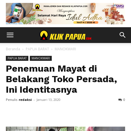
Beranda
PAPUA BARAT
MANOKWARI
PAPUA BARAT
MANOKWARI
Penemuan Mayat di
Belakang Toko Persada,
Ini Identitasnya
Penulis
redaksi
-
Januari 13, 2020
0