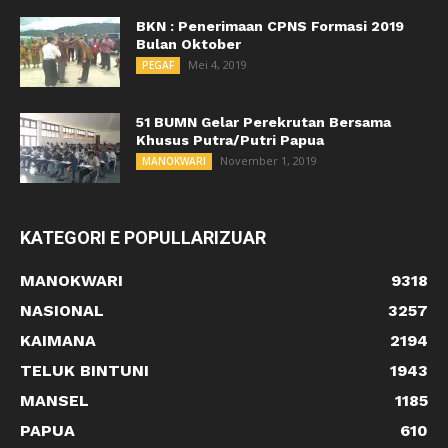
BKN : Penerimaan CPNS Formasi 2019
Bulan Oktober
Mei 4, 2019
PEGAF
51 BUMN Gelar Perekrutan Bersama
Khusus Putra/Putri Papua
November 1, 2019
MANOKWARI
KATEGORI E POPULLARIZUAR
MANOKWARI
9318
NASIONAL
3257
KAIMANA
2194
TELUK BINTUNI
1943
MANSEL
1185
PAPUA
610