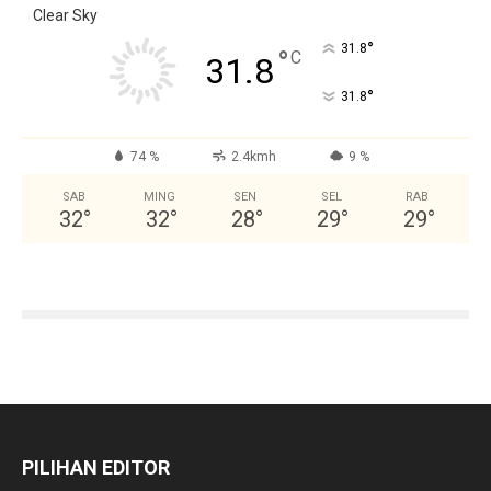
Clear Sky
°
31.8
°
C
31.8
°
31.8
74 %
2.4kmh
9 %
SAB
MING
SEN
SEL
RAB
32
°
32
°
28
°
29
°
29
°
PILIHAN EDITOR