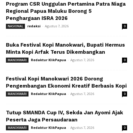
Program CSR Unggulan Pertamina Patra Niaga
Regional Papua Maluku Borong 5
Penghargaan ISRA 2026
redaksi
-
Agustus 7, 2026
NASIONAL
0
Buka Festival Kopi Manokwari, Bupati Hermus
Minta Kopi Arfak Terus Dikembangkan
Redaktur KlikPapua
-
Agustus 7, 2026
MANOKWARI
0
Festival Kopi Manokwari 2026 Dorong
Pengembangan Ekonomi Kreatif Berbasis Kopi
Redaktur KlikPapua
-
Agustus 7, 2026
MANOKWARI
0
Tutup SMANDA Cup IV, Sekda Jan Ayomi Ajak
Peserta Jaga Persaudaraan
Redaktur KlikPapua
-
Agustus 7, 2026
MANOKWARI
0