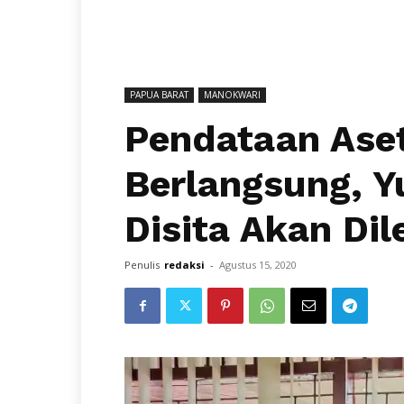
PAPUA BARAT
MANOKWARI
Pendataan Ase
Berlangsung, Y
Disita Akan Dil
Penulis
redaksi
-
Agustus 15, 2020