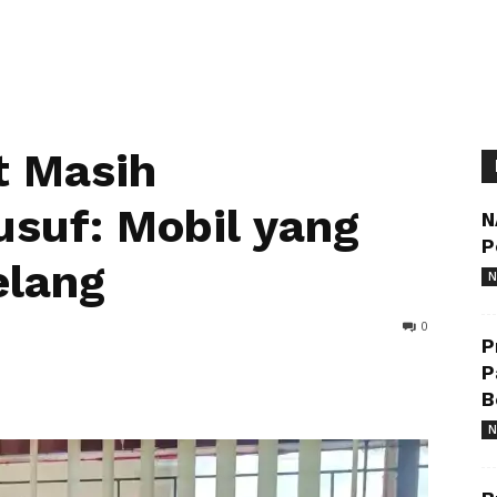
t Masih
usuf: Mobil yang
N
P
elang
N
0
P
P
B
N