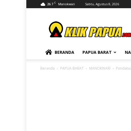
C
26.7
Sabtu, Agustus 8, 2026
Manokwari
KLIKPAPUA
BERANDA
PAPUA BARAT
NA
Beranda
PAPUA BARAT
MANOKWARI
Pendataa