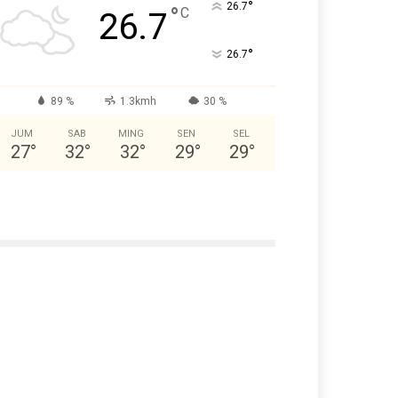
°
26.7
°
C
26.7
°
26.7
89 %
1.3kmh
30 %
JUM
SAB
MING
SEN
SEL
27
°
32
°
32
°
29
°
29
°