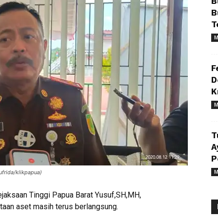
B
B
T
M
F
D
K
M
T
A
P
M
ufrida/klikpapua)
ejaksaan Tinggi Papua Barat Yusuf,SH,MH,
aan aset masih terus berlangsung.