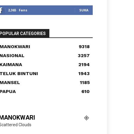
2,365
Fans
SUKA
POPULAR CATEGORIES
MANOKWARI
9318
NASIONAL
3257
KAIMANA
2194
TELUK BINTUNI
1943
MANSEL
1185
PAPUA
610
MANOKWARI
Scattered Clouds