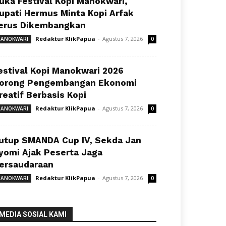
uka Festival Kopi Manokwari,
upati Hermus Minta Kopi Arfak
erus Dikembangkan
Redaktur KlikPapua
-
Agustus 7, 2026
ANOKWARI
0
estival Kopi Manokwari 2026
orong Pengembangan Ekonomi
reatif Berbasis Kopi
Redaktur KlikPapua
-
Agustus 7, 2026
ANOKWARI
0
utup SMANDA Cup IV, Sekda Jan
yomi Ajak Peserta Jaga
ersaudaraan
Redaktur KlikPapua
-
Agustus 7, 2026
ANOKWARI
0
MEDIA SOSIAL KAMI