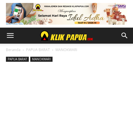
Beranda
PAPUA BARAT
MANOKWARI
PAPUA BARAT
MANOKWARI