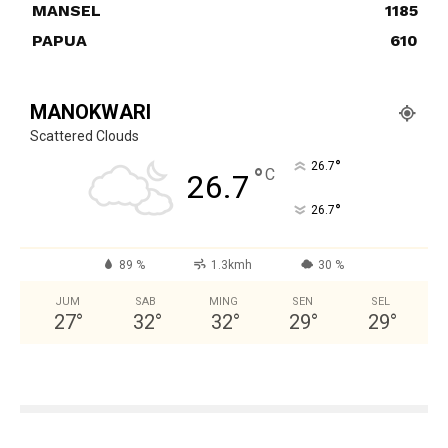
MANSEL
1185
PAPUA
610
MANOKWARI
Scattered Clouds
°
26.7
°
C
26.7
°
26.7
89 %
1.3kmh
30 %
JUM
SAB
MING
SEN
SEL
27
°
32
°
32
°
29
°
29
°