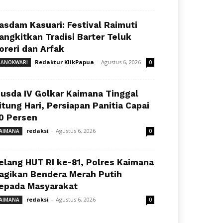
asdam Kasuari: Festival Raimuti
angkitkan Tradisi Barter Teluk
oreri dan Arfak
Redaktur KlikPapua
-
Agustus 6, 2026
ANOKWARI
0
usda IV Golkar Kaimana Tinggal
itung Hari, Persiapan Panitia Capai
0 Persen
redaksi
-
Agustus 6, 2026
AIMANA
0
elang HUT RI ke-81, Polres Kaimana
agikan Bendera Merah Putih
epada Masyarakat
redaksi
-
Agustus 6, 2026
AIMANA
0