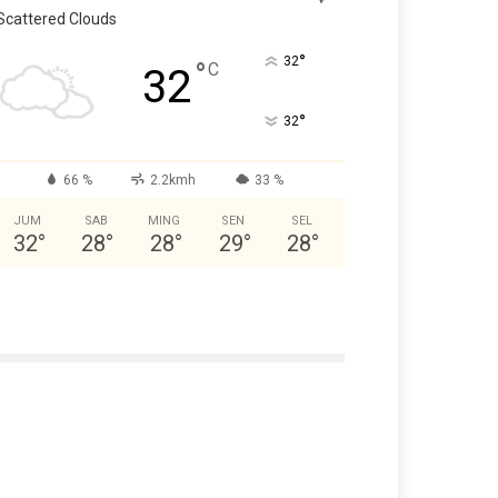
Scattered Clouds
°
32
°
C
32
°
32
66 %
2.2kmh
33 %
JUM
SAB
MING
SEN
SEL
32
°
28
°
28
°
29
°
28
°