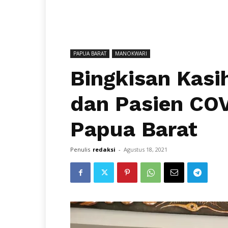
PAPUA BARAT
MANOKWARI
Bingkisan Kasi
dan Pasien CO
Papua Barat
Penulis
redaksi
-
Agustus 18, 2021