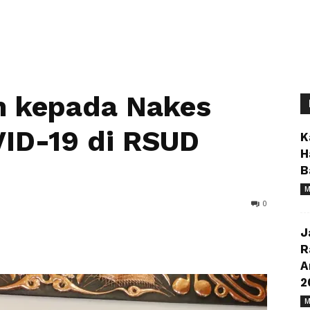
h kepada Nakes
VID-19 di RSUD
K
H
B
M
0
J
R
A
2
M