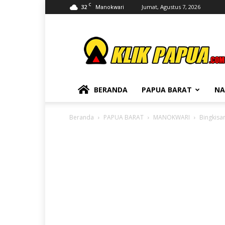
C
32
Jumat, Agustus 7, 2026
Manokwari
KLIKPAPUA
BERANDA
PAPUA BARAT
NA
Beranda
PAPUA BARAT
MANOKWARI
Bingkisa