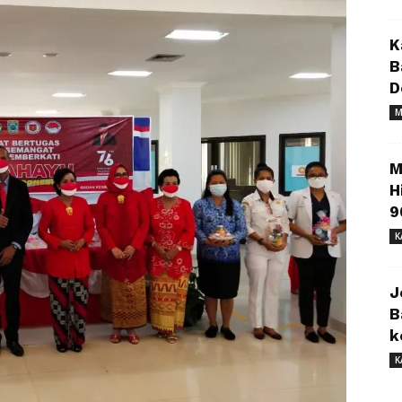
K
B
D
M
M
H
9
K
J
B
k
K